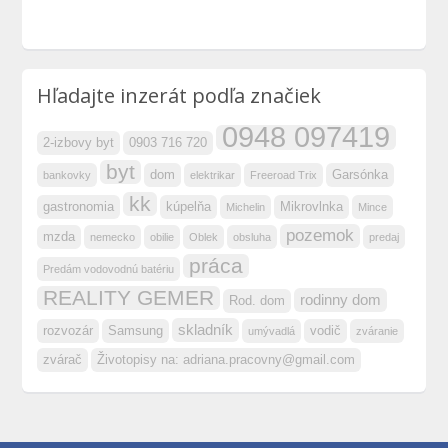
Hľadajte inzerát podľa značiek
0948 097419
2-izbovy byt
0903 716 720
byt
dom
Garsónka
bankovky
elektrikar
Freeroad Trix
kk
gastronomia
kúpelňa
Mikrovlnka
Michelin
Mince
pozemok
mzda
nemecko
obilie
Oblek
obsluha
predaj
práca
Predám vodovodnú batériu
REALITY GEMER
rodinny dom
Rod. dom
skladník
rozvozár
Samsung
vodič
umývadlá
zváranie
zvárač
Životopisy na:
adriana.pracovny@gmail.com