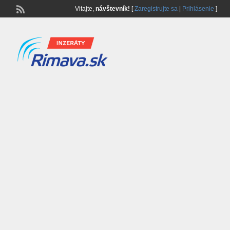
Vitajte,
návštevník!
[
Zaregistrujte sa
|
Prihlásenie
]