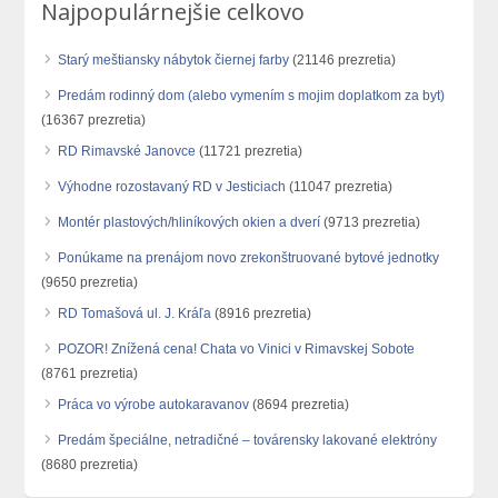
Najpopulárnejšie celkovo
Starý meštiansky nábytok čiernej farby
(21146 prezretia)
Predám rodinný dom (alebo vymením s mojim doplatkom za byt)
(16367 prezretia)
RD Rimavské Janovce
(11721 prezretia)
Výhodne rozostavaný RD v Jesticiach
(11047 prezretia)
Montér plastových/hliníkových okien a dverí
(9713 prezretia)
Ponúkame na prenájom novo zrekonštruované bytové jednotky
(9650 prezretia)
RD Tomašová ul. J. Kráľa
(8916 prezretia)
POZOR! Znížená cena! Chata vo Vinici v Rimavskej Sobote
(8761 prezretia)
Práca vo výrobe autokaravanov
(8694 prezretia)
Predám špeciálne, netradičné – továrensky lakované elektróny
(8680 prezretia)