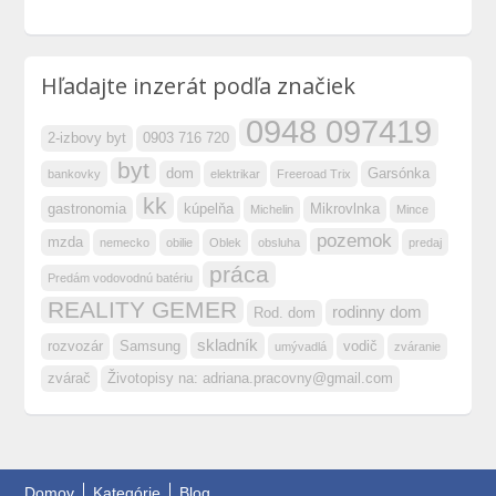
Hľadajte inzerát podľa značiek
0948 097419
2-izbovy byt
0903 716 720
byt
dom
Garsónka
bankovky
elektrikar
Freeroad Trix
kk
gastronomia
kúpelňa
Mikrovlnka
Michelin
Mince
pozemok
mzda
nemecko
obilie
Oblek
obsluha
predaj
práca
Predám vodovodnú batériu
REALITY GEMER
rodinny dom
Rod. dom
skladník
rozvozár
Samsung
vodič
umývadlá
zváranie
zvárač
Životopisy na:
adriana.pracovny@gmail.com
Domov
Kategórie
Blog