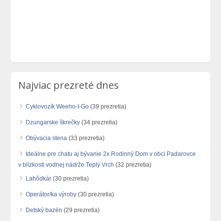
Najviac prezreté dnes
Cyklovozík Weeho-I-Go
(39 prezretia)
Dzungarske škrečky
(34 prezretia)
Obývacia stena
(33 prezretia)
Ideálne pre chatu aj bývanie 2x Rodinný Dom v obci Padarovce
v blízkosti vodnej nádrže Teplý Vrch
(32 prezretia)
Lahôdkár
(30 prezretia)
Operátor/ka výroby
(30 prezretia)
Detský bazén
(29 prezretia)