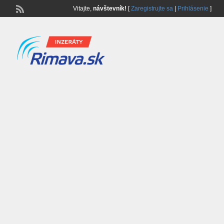
Vitajte,
návštevník!
[
Zaregistrujte sa
|
Prihlásenie
]