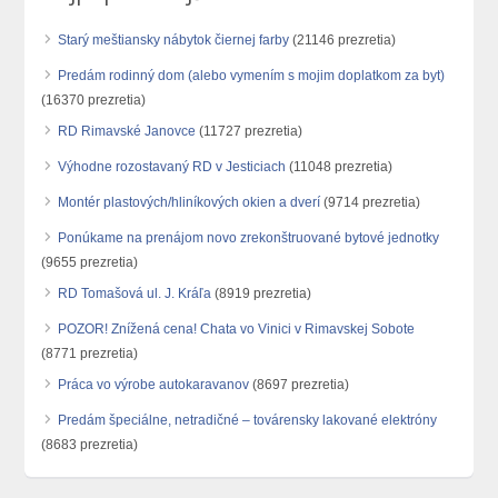
Starý meštiansky nábytok čiernej farby
(21146 prezretia)
Predám rodinný dom (alebo vymením s mojim doplatkom za byt)
(16370 prezretia)
RD Rimavské Janovce
(11727 prezretia)
Výhodne rozostavaný RD v Jesticiach
(11048 prezretia)
Montér plastových/hliníkových okien a dverí
(9714 prezretia)
Ponúkame na prenájom novo zrekonštruované bytové jednotky
(9655 prezretia)
RD Tomašová ul. J. Kráľa
(8919 prezretia)
POZOR! Znížená cena! Chata vo Vinici v Rimavskej Sobote
(8771 prezretia)
Práca vo výrobe autokaravanov
(8697 prezretia)
Predám špeciálne, netradičné – továrensky lakované elektróny
(8683 prezretia)