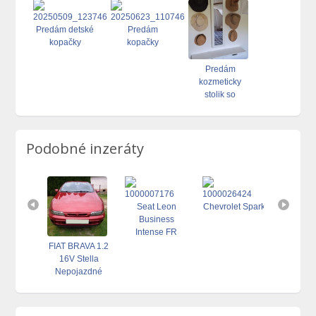
Predám detské
Predám
kopačky
kopačky
Predám
kozmeticky
stolik so
zrkadlovou
skrinkou
Podobné inzeráty
Predám detské
halovky
Seat Leon
Chevrolet Spark
Business
Intense FR
m auto
FIAT BRAVA 1.2
hankook
ia 6Y
16V Stella
pneu
G Druhý
Nepojazdné
plech
,193 000
Len v celku aj
 a EK
Vymením
.Jazdí.