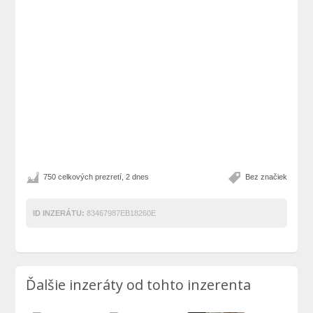
750 celkových prezretí, 2 dnes
Bez značiek
ID INZERÁTU:
83467987EB18260E
Ďalšie inzeráty od tohto inzerenta