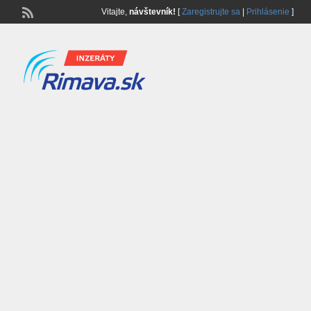
Vitajte,
návštevník!
[
Zaregistrujte sa
|
Prihlásenie
]