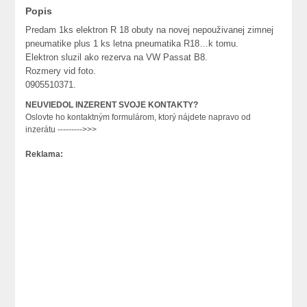
Popis
Predam 1ks elektron R 18 obuty na novej nepouživanej zimnej
pneumatike plus 1 ks letna pneumatika R18…k tomu.
Elektron sluzil ako rezerva na VW Passat B8.
Rozmery vid foto.
0905510371.
NEUVIEDOL INZERENT SVOJE KONTAKTY?
Oslovte ho kontaktným formulárom, ktorý nájdete napravo od
inzerátu --------->>>
Reklama: