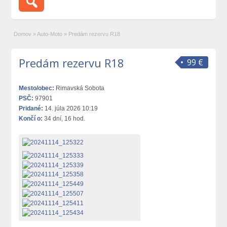
Domov
»
Auto-Moto
»
Predám rezervu R18
Predám rezervu R18
99 €
Mesto/obec:
Rimavská Sobota
PSČ:
97901
Pridané:
14. júla 2026 10:19
Končí o:
34 dní, 16 hod.