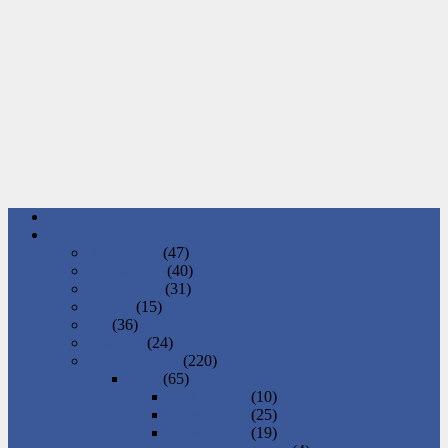
Domov
Kategórie
Auto-Moto
(47)
Domácnosť
(40)
Elektronika
(31)
Hobby
(15)
Iné
(36)
Nábytok
(24)
Nehnuteľnosti
(220)
Byty
(65)
1 izbový byt
(10)
2 izbový byt
(25)
3 izbový byt
(19)