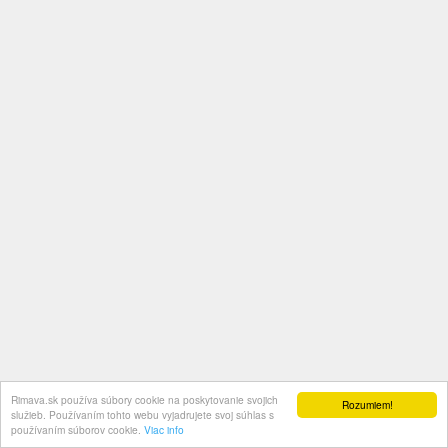
Rimava.sk používa súbory cookie na poskytovanie svojich
Rozumiem!
služieb. Používaním tohto webu vyjadrujete svoj súhlas s
používaním súborov cookie.
Viac info