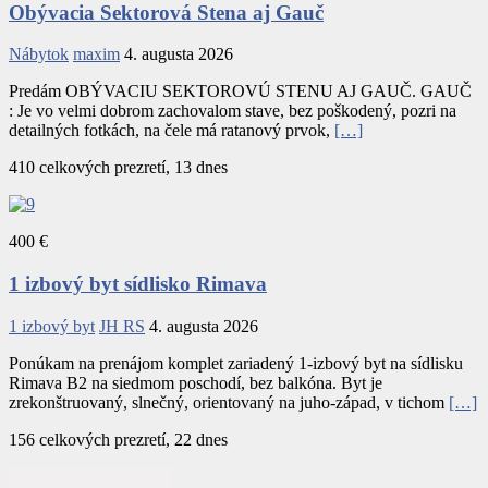
Obývacia Sektorová Stena aj Gauč
Nábytok
maxim
4. augusta 2026
Predám OBÝVACIU SEKTOROVÚ STENU AJ GAUČ. GAUČ
: Je vo velmi dobrom zachovalom stave, bez poškodený, pozri na
detailných fotkách, na čele má ratanový prvok,
[…]
410 celkových prezretí, 13 dnes
400 €
1 izbový byt sídlisko Rimava
1 izbový byt
JH RS
4. augusta 2026
Ponúkam na prenájom komplet zariadený 1-izbový byt na sídlisku
Rimava B2 na siedmom poschodí, bez balkóna. Byt je
zrekonštruovaný, slnečný, orientovaný na juho-západ, v tichom
[…]
156 celkových prezretí, 22 dnes