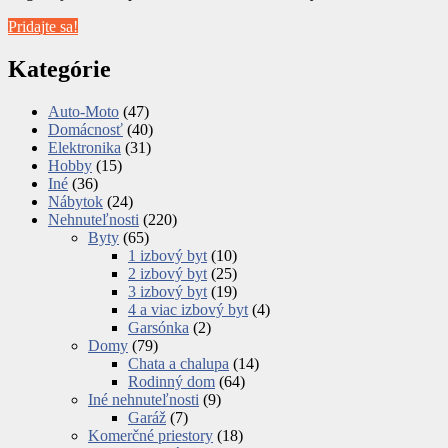
Pridajte sa!
Kategórie
Auto-Moto
(47)
Domácnosť
(40)
Elektronika
(31)
Hobby
(15)
Iné
(36)
Nábytok
(24)
Nehnuteľnosti
(220)
Byty
(65)
1 izbový byt
(10)
2 izbový byt
(25)
3 izbový byt
(19)
4 a viac izbový byt
(4)
Garsónka
(2)
Domy
(79)
Chata a chalupa
(14)
Rodinný dom
(64)
Iné nehnuteľnosti
(9)
Garáž
(7)
Komerčné priestory
(18)