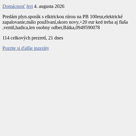
Domácnosť
feri
4. augusta 2026
Predám plyn.sporák s elktrickou rúrou na PB 100eur,elektrické
zapalovanie,málo používaní,skoro novy,+20 eur ked treba aj flaša
,ventil,hadica,len osobny odber,Bátka,0949590078
114 celkových prezretí, 21 dnes
Pozrite si ďalšie inzeráty