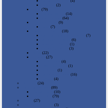
4 a viac izbový byt
(4)
Garsónka
(2)
Domy
(79)
Chata a chalupa
(14)
Rodinný dom
(64)
Iné nehnuteľnosti
(9)
Garáž
(7)
Komerčné priestory
(18)
Kancelárie a admin. priestory
(7)
Obchodné priestory
(6)
Skladové priestory
(1)
Výrobné priestory
(3)
Nájom
(22)
Pozemky
(27)
Iný pozemok
(4)
Lesy, lúka, vinica
(1)
Orná pôda
(1)
Stavebný pozemok
(16)
Záhrada
(4)
Oblečenie
(24)
Práca, zamestnanie
(89)
Hľadám prácu
(10)
Ponuka práce
(79)
Pre deti
(27)
Regionálne produkty
(3)