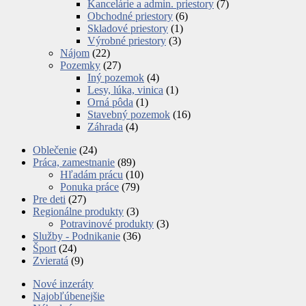
Kancelárie a admin. priestory
(7)
Obchodné priestory
(6)
Skladové priestory
(1)
Výrobné priestory
(3)
Nájom
(22)
Pozemky
(27)
Iný pozemok
(4)
Lesy, lúka, vinica
(1)
Orná pôda
(1)
Stavebný pozemok
(16)
Záhrada
(4)
Oblečenie
(24)
Práca, zamestnanie
(89)
Hľadám prácu
(10)
Ponuka práce
(79)
Pre deti
(27)
Regionálne produkty
(3)
Potravinové produkty
(3)
Služby - Podnikanie
(36)
Šport
(24)
Zvieratá
(9)
Nové inzeráty
Najobľúbenejšie