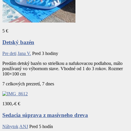
5 €
Detský bazén
Pre deti
Jana V.
Pred 3 hodiny
Predám detský bazén so strieškou a nafukovacou podlahou, málo
používaný vo výbornom stave. Vhodné od 1 do 3 rokov. Rozmer
100×100 cm
7 celkových prezretí, 7 dnes
1300,-€ €
Sedacia súprava z masívneho dreva
Nábytok
ANJ
Pred 5 hodín