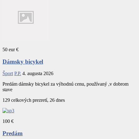
50 eur €
Dámsky bicykel
Šport
P.P.
4. augusta 2026
Predám dámsky bicykel za výhodnú cenu, používaný ,v dobrom
stave
129 celkových prezretí, 26 dnes
100 €
Predám