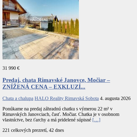
31 990 €
Predaj, chata Rimavské Janovce, Močiar –
ZNÍŽENÁ CENA – EXKLUZÍ...
Chata a chalupa
HALO Reality Rimavská Sobota
4. augusta 2026
Ponúkame na predaj záhradnú chatku s výmerou 22 m² v
Rimavských Janovciach, časť. Močiar. Chatka je v osobnom
vlastníctve, bez ťarchy a má pridelené súpisné
[…]
221 celkových prezretí, 42 dnes