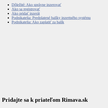
Dôležité: Ako správne inzerovať
Ako sa registrovať
Ako pridať inzerát
Podnikatelia: Predplatené balíky inzertného systému
Podnikatelia: Ako zaplatiť za balík
Pridajte sa k priateľom Rimava.sk