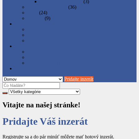
Potravinové produkty
(3)
Služby - Podnikanie
(36)
Šport
(24)
Zvieratá
(9)
Ako inzerovať
Ako sa registrovať
Ako pridať inzerát
Ako správne inzerovať
Podnikateľské inzeráty
Predplatené balíky inzerátov
Objednávka balíka
Ako zaplatiť za balík
Rimava.sk
Pridajte inzerát
Vitajte na našej stránke!
Pridajte Váš inzerát
Registrujte sa a do pár minúť môžete mať hotový inzerát.