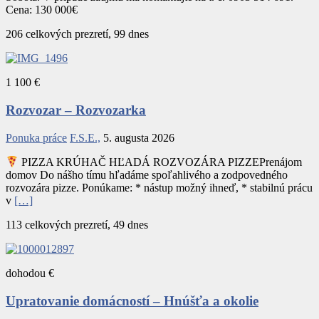
Cena: 130 000€
206 celkových prezretí, 99 dnes
1 100 €
Rozvozar – Rozvozarka
Ponuka práce
F.S.E.,
5. augusta 2026
PIZZA KRÚHAČ HĽADÁ ROZVOZÁRA PIZZEPrenájom
domov Do nášho tímu hľadáme spoľahlivého a zodpovedného
rozvozára pizze. Ponúkame: * nástup možný ihneď, * stabilnú prácu
v
[…]
113 celkových prezretí, 49 dnes
dohodou €
Upratovanie domácností – Hnúšťa a okolie