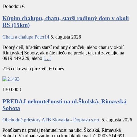
Dohodou €
Kúpim chalupu, chatu, starší rodinný dom v okolí
RS (15km)
Chata a chalupa
Peter14
5. augusta 2026
Dobrý deň, hľadám starší rodinný domček, alebo chatu v okolí
Rimavskej Soboty, ak máte niečo na predaj, tak mi zavolajte na
0919 449 229, alebo
[…]
216 celkových prezretí, 60 dnes
130 000 €
PREDAJ nehnuteľnosti na ul.Školská, Rimavská
Sobota
Obchodné priestory
ATB Slovakia - Doprava s.r.o.
5. augusta 2026
Ponúkam na predaj nehnuteľnosť na ulici Školská, Rimavská
Sobota. V prípade záujmu ma kontaktujte na t. č. 0903 514 691.