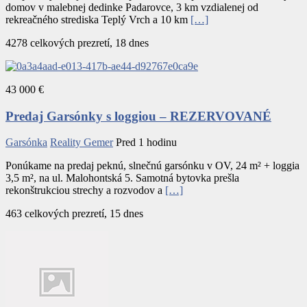
domov v malebnej dedinke Padarovce, 3 km vzdialenej od
rekreačného strediska Teplý Vrch a 10 km
[…]
4278 celkových prezretí, 18 dnes
43 000 €
Predaj Garsónky s loggiou – REZERVOVANÉ
Garsónka
Reality Gemer
Pred 1 hodinu
Ponúkame na predaj peknú, slnečnú garsónku v OV, 24 m² + loggia
3,5 m², na ul. Malohontská 5. Samotná bytovka prešla
rekonštrukciou strechy a rozvodov a
[…]
463 celkových prezretí, 15 dnes