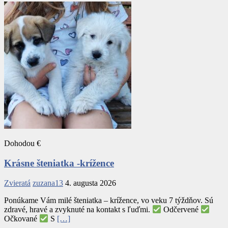
Dohodou €
Krásne šteniatka -krížence
Zvieratá
zuzana13
4. augusta 2026
Ponúkame Vám milé šteniatka – krížence, vo veku 7 týždňov. Sú
zdravé, hravé a zvyknuté na kontakt s ľuďmi.
Odčervené
Očkované
S
[…]