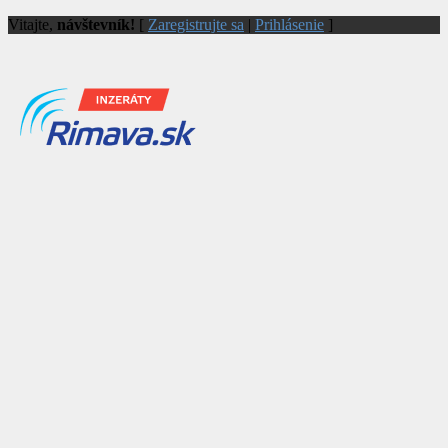
Vitajte,
návštevník!
[
Zaregistrujte sa
|
Prihlásenie
]