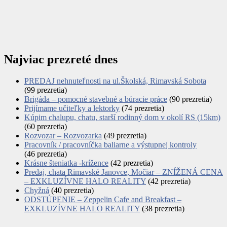
Najviac prezreté dnes
PREDAJ nehnuteľnosti na ul.Školská, Rimavská Sobota
(99 prezretia)
Brigáda – pomocné stavebné a búracie práce
(90 prezretia)
Prijímame učiteľky a lektorky
(74 prezretia)
Kúpim chalupu, chatu, starší rodinný dom v okolí RS (15km)
(60 prezretia)
Rozvozar – Rozvozarka
(49 prezretia)
Pracovník / pracovníčka baliarne a výstupnej kontroly
(46 prezretia)
Krásne šteniatka -krížence
(42 prezretia)
Predaj, chata Rimavské Janovce, Močiar – ZNÍŽENÁ CENA
– EXKLUZÍVNE HALO REALITY
(42 prezretia)
Chyžná
(40 prezretia)
ODSTÚPENIE – Zeppelin Cafe and Breakfast –
EXKLUZÍVNE HALO REALITY
(38 prezretia)