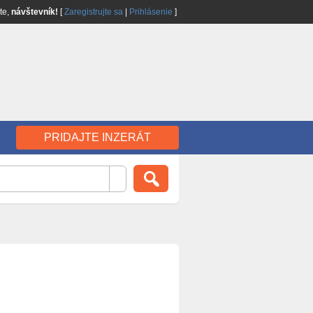
jte,
návštevník!
[
Zaregistrujte sa
|
Prihlásenie
]
PRIDAJTE INZERÁT