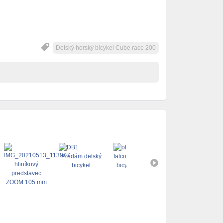
Detský horský bicykel Cube race 200
Predám detský
Cyklovozík
bicykel
bicykel Olpran
Weeho-I-Go
Falcon
bicykel CTM
Axon