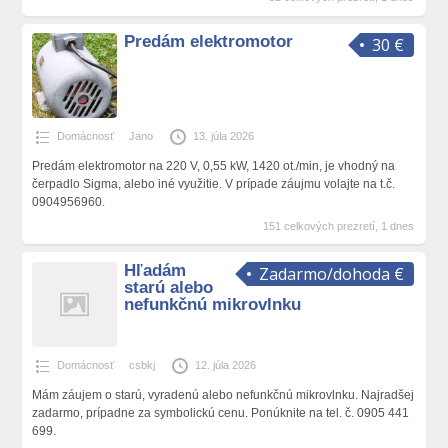
Predám elektromotor
30 €
Domácnosť
Jano
13. júla 2026
Predám elektromotor na 220 V, 0,55 kW, 1420 ot./min, je vhodný na
čerpadlo Sigma, alebo iné využitie. V prípade záujmu volajte na t.č.
0904956960.
151 celkových prezretí, 1 dnes
Hľadám
Zadarmo/dohoda €
starú alebo
nefunkčnú mikrovlnku
Domácnosť
csbkj
12. júla 2026
Mám záujem o starú, vyradenú alebo nefunkčnú mikrovlnku. Najradšej
zadarmo, prípadne za symbolickú cenu. Ponúknite na tel. č. 0905 441
699.