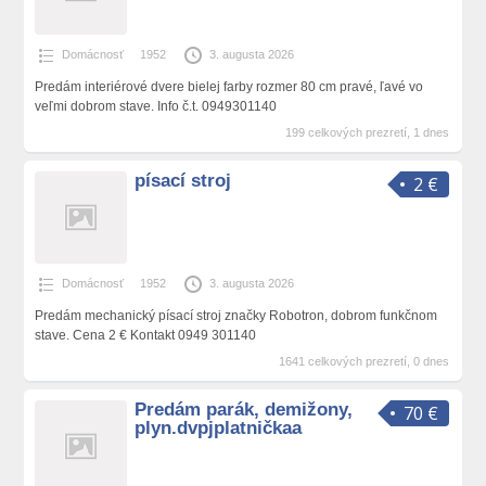
Domácnosť
1952
3. augusta 2026
Predám interiérové dvere bielej farby rozmer 80 cm pravé, ľavé vo
veľmi dobrom stave. Info č.t. 0949301140
199 celkových prezretí, 1 dnes
písací stroj
2 €
Domácnosť
1952
3. augusta 2026
Predám mechanický písací stroj značky Robotron, dobrom funkčnom
stave. Cena 2 € Kontakt 0949 301140
1641 celkových prezretí, 0 dnes
Predám parák, demižony,
70 €
plyn.dvpjplatničkaa