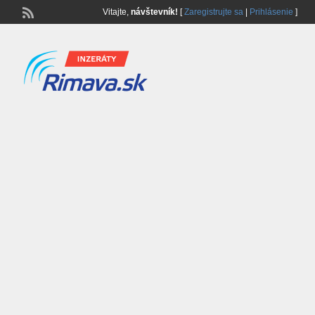
Vitajte,
návštevník!
[
Zaregistrujte sa
|
Prihlásenie
]