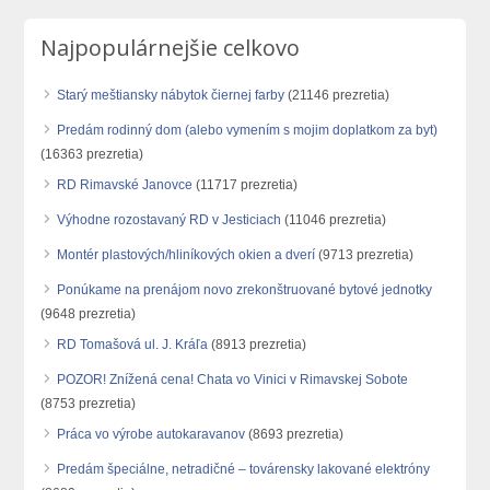
Najpopulárnejšie celkovo
Starý meštiansky nábytok čiernej farby
(21146 prezretia)
Predám rodinný dom (alebo vymením s mojim doplatkom za byt)
(16363 prezretia)
RD Rimavské Janovce
(11717 prezretia)
Výhodne rozostavaný RD v Jesticiach
(11046 prezretia)
Montér plastových/hliníkových okien a dverí
(9713 prezretia)
Ponúkame na prenájom novo zrekonštruované bytové jednotky
(9648 prezretia)
RD Tomašová ul. J. Kráľa
(8913 prezretia)
POZOR! Znížená cena! Chata vo Vinici v Rimavskej Sobote
(8753 prezretia)
Práca vo výrobe autokaravanov
(8693 prezretia)
Predám špeciálne, netradičné – továrensky lakované elektróny