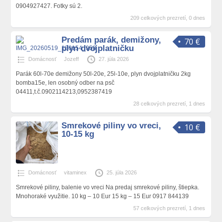
0904927427. Fotky sú 2.
209 celkových prezretí, 0 dnes
Predám parák, demižony,
70 €
plyn dvojplatničku
Domácnosť
Jozeff
27. júla 2026
Parák 60l-70e demižony 50l-20e, 25l-10e, plyn dvojplatničku 2kg
bomba15e, len osobný odber na psč
04411,t.č.0902114213,0952387419
28 celkových prezretí, 1 dnes
Smrekové piliny vo vreci,
10 €
10-15 kg
Domácnosť
vitaminex
25. júla 2026
Smrekové piliny, balenie vo vreci Na predaj smrekové piliny, štiepka.
Mnohoraké využitie. 10 kg – 10 Eur 15 kg – 15 Eur 0917 844139
57 celkových prezretí, 1 dnes