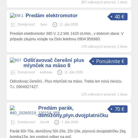
287 celkových prezretí, 1 dnes
Predám elektromotor
40 €
Domácnosť
Jano
11. júla 2026
Predám elektromotor 380 V, 2,2 kW, 1420 ot./min., v dobrom stave. V
prípade záujmu volajte na číslo telefonu 0904 956960.
178 celkových prezretí, 2 dnes
Odšťavovač čerešní plus
Ponúknite €
mlynček na mäso 8
Domácnosť
andreea
11. júla 2026
Odlostovac čerešní.. Plus mlynček na mäso. Treba len novú riecicu.
T.c. 0904927427.
120 celkových prezretí, 1 dnes
Predám parák,
70 €
demižony,plyn.dvojplatničku
Domácnosť
Jozeff
7. júla 2026
Parák 60l-70e, demižony 50l-20e, 25l-10e, plynovú dvojplatničku 2kg
bomba15e, len osobný odber na psč.