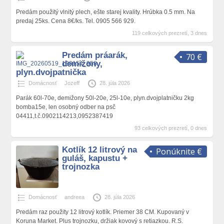
Predám použitý vlnitý plech, ešte starej kvality. Hrúbka 0.5 mm. Na
predaj 25ks. Cena 8€/ks. Tel. 0905 566 929.
119 celkových prezretí, 3 dnes
Predám práarák,
70 €
demižony,
plyn.dvojpatnička
Domácnosť
Jozeff
28. júla 2026
Parák 60l-70e, demižony 50l-20e, 25l-10e, plyn.dvojplatničku 2kg
bomba15e, len osobný odber na psč
04411,t.č.0902114213,0952387419
93 celkových prezretí, 0 dnes
Kotlík 12 litrový na
Ponúknite €
guláš, kapustu +
trojnozka
Domácnosť
andreea
28. júla 2026
Predám raz použity 12 litrový kotlík. Priemer 38 CM. Kupovaný v
Koruna Market. Plus trojnozku, držiak kovový s retiazkou. R.S.