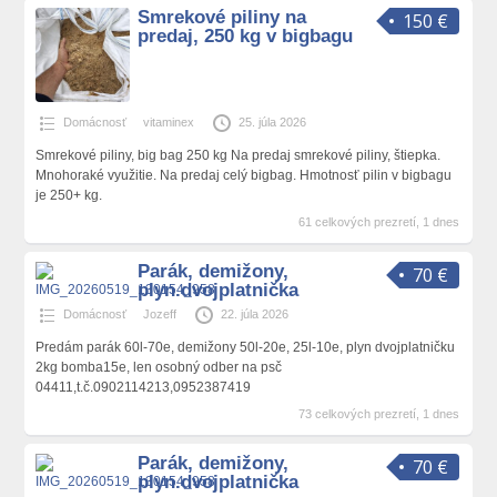
Smrekové piliny na
150 €
predaj, 250 kg v bigbagu
Domácnosť
vitaminex
25. júla 2026
Smrekové piliny, big bag 250 kg Na predaj smrekové piliny, štiepka.
Mnohoraké využitie. Na predaj celý bigbag. Hmotnosť pilin v bigbagu
je 250+ kg.
61 celkových prezretí, 1 dnes
Parák, demižony,
70 €
plyn.dvojplatnička
Domácnosť
Jozeff
22. júla 2026
Predám parák 60l-70e, demižony 50l-20e, 25l-10e, plyn dvojplatničku
2kg bomba15e, len osobný odber na psč
04411,t.č.0902114213,0952387419
73 celkových prezretí, 1 dnes
Parák, demižony,
70 €
plyn.dvojplatnička