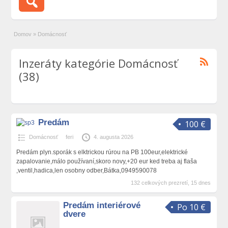
Domov
»
Domácnosť
Inzeráty kategórie Domácnosť
(38)
Predám
100 €
Domácnosť
feri
4. augusta 2026
Predám plyn.sporák s elktrickou rúrou na PB 100eur,elektrické
zapalovanie,málo používaní,skoro novy,+20 eur ked treba aj flaša
,ventil,hadica,len osobny odber,Bátka,0949590078
132 celkových prezretí, 15 dnes
Predám interiérové
Po 10 €
dvere