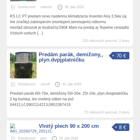
Domácnosť
robertto
30. júla 2026
RS LC PT predam novu nastennu klimatizaciu Inventor Aria 3,5kw (aj
ine značky).zabespecim (montujem,servisujem) odbornu
montaž.obrazok je ilustračny.590€ Mam na predaj aj Tepelne cerpadlo
Vzduch-vzduch
[…]
135 celkových prezretí, 2 dnes
Predám parák, demižony,,
70 €
plyn.dvpjplatničku
Domácnosť
Jozeff
30. júla 2026
Predám parák 60l-70e, demižony 50l-20e, 25l-10e, plyn.dvojplatničku
2 kg bomba, len osobný odber na psč
04411,t.č.0902114213,0952387419
73 celkových prezretí, 0 dnes
Vlnitý plech 90 x 200 cm
8 €
Domácnosť
jano
29. júla 2026