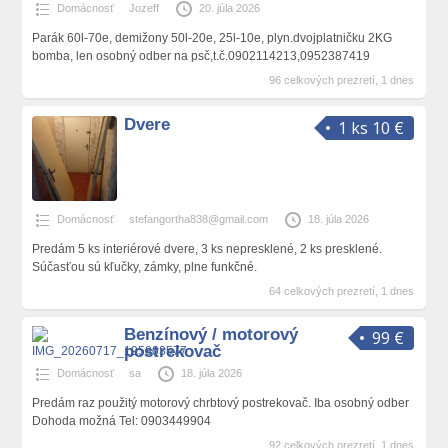
Domácnosť
Jozeff
20. júla 2026
Parák 60l-70e, demižony 50l-20e, 25l-10e, plyn.dvojplatničku 2KG
bomba, len osobný odber na psč,t.č.0902114213,0952387419
96 celkových prezretí, 1 dnes
Dvere
1 ks 10 €
Domácnosť
stefangortha838@gmail.com
18. júla 2026
Predám 5 ks interiérové dvere, 3 ks nepresklené, 2 ks presklené.
Súčasťou sú kľučky, zámky, plne funkčné.
64 celkových prezretí, 1 dnes
Benzínový / motorový
99 €
postrekovač
Domácnosť
sa
18. júla 2026
Predám raz použitý motorový chrbtový postrekovač. Iba osobný odber
Dohoda možná Tel: 0903449904
92 celkových prezretí, 1 dnes