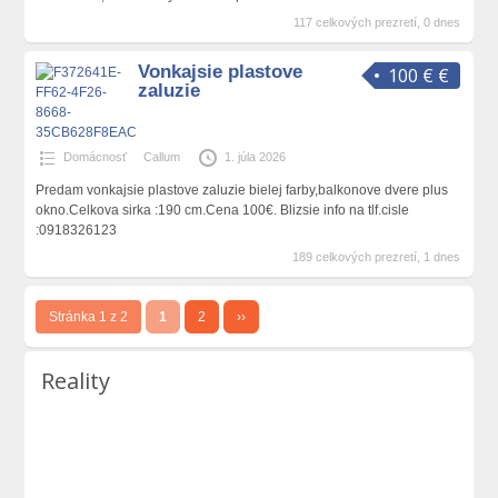
117 celkových prezretí, 0 dnes
Vonkajsie plastove
100 € €
zaluzie
Domácnosť
Callum
1. júla 2026
Predam vonkajsie plastove zaluzie bielej farby,balkonove dvere plus
okno.Celkova sirka :190 cm.Cena 100€. Blizsie info na tlf.cisle
:0918326123
189 celkových prezretí, 1 dnes
Stránka 1 z 2
1
2
››
Reality