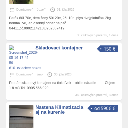
Domácnosť
Jozeff
31. júla 2026
Parák 60l-70e, demižony 50l-20e, 25l-10e, plyn.dvojplatničku 2kg
bomba15e, len osobný odber na psč
04411,t.č.0902114213,0952387419
33 celkových prezretí, 1 dnes
Skladovací kontajner
150 €
Domácnosť
jano
30. júla 2026
Predám skladový kontajner na čokoľvek – obilie,náradie……. Objem
1.8 m3 Tel. 0905 566 929
369 celkových prezretí, 3 dnes
Nastena Klimatizacia
od 590€ €
aj na kurenie