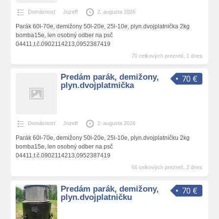
Domácnosť
Jozeff
2. augusta 2026
Parák 60l-70e, demižony 50l-20e, 25l-10e, plyn.dvojplatnička 2kg
bomba15e, len osobný odber na psč
04411,t.č.0902114213,0952387419
70 celkových prezretí, 1 dnes
Predám parák, demižony,
70 €
plyn.dvojplatmička
Domácnosť
Jozeff
2. augusta 2026
Parák 60l-70e, demižony 50l-20e, 25l-10e, plyn.dvojplatničku 2kg
bomba15e, len osobný odber na psč
04411,t.č.0902114213,0952387419
66 celkových prezretí, 2 dnes
Predám parák, demižony,
70 €
plyn.dvojplatničku