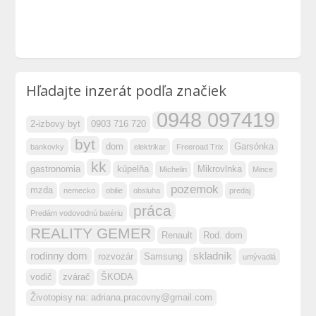
Hľadajte inzerát podľa značiek
0948 097419
2-izbovy byt
0903 716 720
byt
dom
Garsónka
bankovky
elektrikar
Freeroad Trix
kk
gastronomia
kúpelňa
Mikrovlnka
Michelin
Mince
pozemok
mzda
nemecko
obilie
obsluha
predaj
práca
Predám vodovodnú batériu
REALITY GEMER
Renault
Rod. dom
rodinny dom
skladník
rozvozár
Samsung
umývadlá
vodič
zvárač
ŠKODA
Životopisy na:
adriana.pracovny@gmail.com