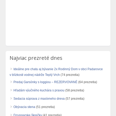
Najviac prezreté dnes
Ideálne pre chatu aj bývanie 2x Rodinný Dom v obci Padarovce
v blízkosti vodnej nádrže Teplý Vrch
(74 prezretia)
Predaj Garsónky s loggiou – REZERVOVANÉ
(64 prezretia)
Hľadám výučného kuchára s praxou
(58 prezretia)
Sedacia súprava z masívneho dreva
(57 prezretia)
Obývacia stena
(51 prezretia)
Dzungarske škrečky
(41 prezretia)