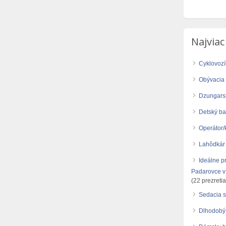
Najviac
Cyklovoz
Obývacia 
Dzungars
Detský b
Operátor/
Lahôdkár
Ideálne p
Padarovce v 
(22 prezretia
Sedacia s
Dlhodobý