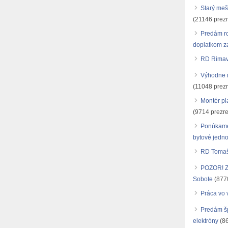
Starý meš
(21146 prezr
Predám r
doplatkom za
RD Rimav
Výhodne r
(11048 prezr
Montér pl
(9714 prezre
Ponúkame
bytové jedno
RD Tomašo
POZOR! Zn
Sobote
(8770
Práca vo 
Predám šp
elektróny
(86