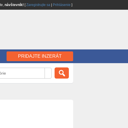
jte,
návštevník!
[
Zaregistrujte sa
|
Prihlásenie
]
PRIDAJTE INZERÁT
órie