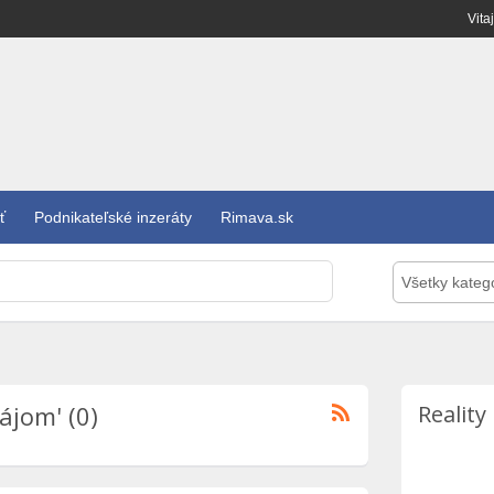
Vita
ť
Podnikateľské inzeráty
Rimava.sk
Všetky kateg
ájom' (0)
Reality