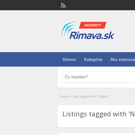
Domov
Kategórie
Ako inzerova
Domov
»
Ads tagged with "Nájom"
Listings tagged with 'N