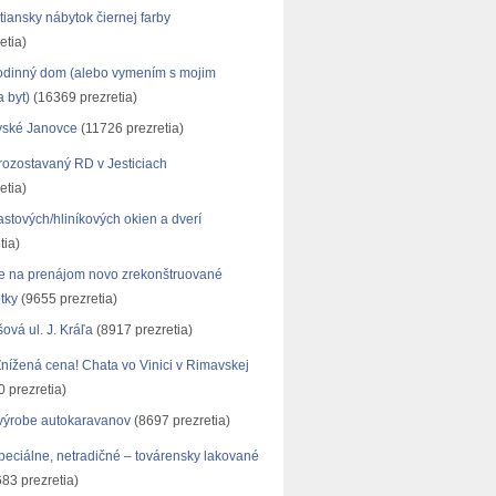
tiansky nábytok čiernej farby
etia)
odinný dom (alebo vymením s mojim
 byt)
(16369 prezretia)
ské Janovce
(11726 prezretia)
ozostavaný RD v Jesticiach
etia)
astových/hliníkových okien a dverí
tia)
 na prenájom novo zrekonštruované
tky
(9655 prezretia)
vá ul. J. Kráľa
(8917 prezretia)
ížená cena! Chata vo Vinici v Rimavskej
 prezretia)
výrobe autokaravanov
(8697 prezretia)
eciálne, netradičné – továrensky lakované
83 prezretia)