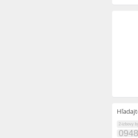
Hľadajt
2-izbovy b
0948