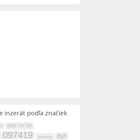
e inzerát podľa značiek
yt
0903 716 720
 097419
byt
bankovky