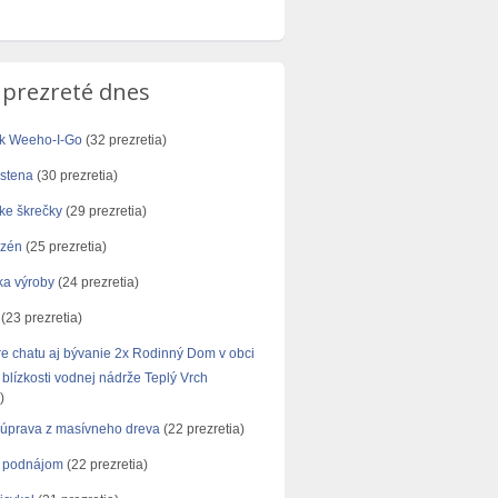
 prezreté dnes
ík Weeho-I-Go
(32 prezretia)
stena
(30 prezretia)
ke škrečky
(29 prezretia)
azén
(25 prezretia)
ka výroby
(24 prezretia)
(23 prezretia)
re chatu aj bývanie 2x Rodinný Dom v obci
blízkosti vodnej nádrže Teplý Vrch
)
úprava z masívneho dreva
(22 prezretia)
 podnájom
(22 prezretia)