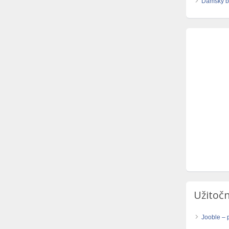
Dámsky b
Užitočn
Jooble – 