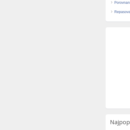
Porovnani
Repasova
Najpop