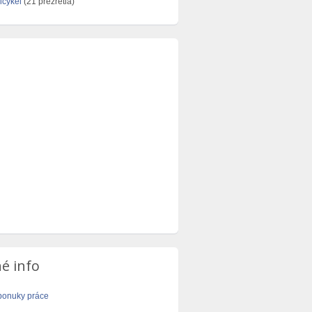
icykel
(21 prezretia)
é info
ponuky práce