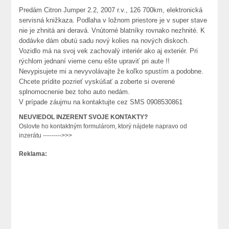
Predám Citron Jumper 2.2, 2007 r.v., 126 700km, elektronická
servisná knižkaza. Podlaha v ložnom priestore je v super stave
nie je zhnitá ani deravá. Vnútorné blatníky rovnako nezhnité. K
dodávke dám obutú sadu nový kolies na nových diskoch.
Vozidlo má na svoj vek zachovalý interiér ako aj exteriér. Pri
rýchlom jednaní vieme cenu ešte upraviť pri aute !!
Nevypisujete mi a nevyvolávajte že koľko spustím a podobne.
Chcete prídite pozrieť vyskúšať a zoberte si overené
splnomocnenie bez toho auto nedám.
V prípade záujmu na kontaktujte cez SMS 0908530861
NEUVIEDOL INZERENT SVOJE KONTAKTY?
Oslovte ho kontaktným formulárom, ktorý nájdete napravo od
inzerátu --------->>>
Reklama: