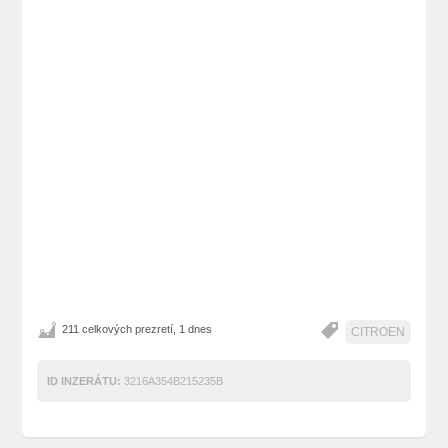
211 celkových prezretí, 1 dnes
CITROEN
ID INZERÁTU:
3216A354B215235B