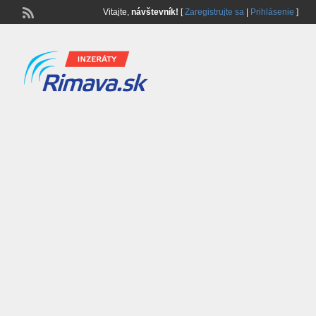
Vitajte,
návštevník!
[
Zaregistrujte sa
|
Prihlásenie
]