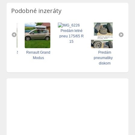
Podobné inzeráty
Predám letné
pneu 175/65 R
15
RAVA 1.2
Renault Grand
Predám
Predám
Stella
Modus
pneumatiky s
Fábi
jazdné
diskom
,BA/LPG
celku aj
majitel,
ením
,TK 
do3/28.