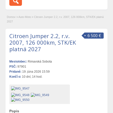
Domov
»
Auto-Moto
»
Citroen Jumper 2.2, r.v. 2007, 126 000km, STK/EK platná
2027
Citroen Jumper 2.2, r.v.
6 500 €
2007, 126 000km, STK/EK
platná 2027
Mesto/obec:
Rimavská Sobota
PSČ:
97901
Pridané:
19. júna 2026 15:59
Končí o:
10 dní, 14 hod.
Popis