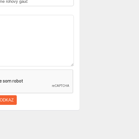
Predám
masazne kreslo
Predám
drevenú
kozmeticky
konštrukciu –
stolik so
spálňu pre deti
zrkadlovou
Nová posteľ s
pod plafón