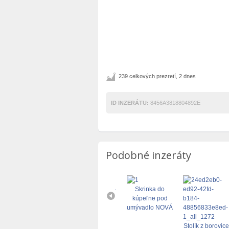
239 celkových prezretí, 2 dnes
ID INZERÁTU:
8456A3818804892E
Podobné inzeráty
Predám vitríny –
Skrinka do
2 ks
kúpeľne pod
umývadlo NOVÁ
Stolík
Stolík z borovice