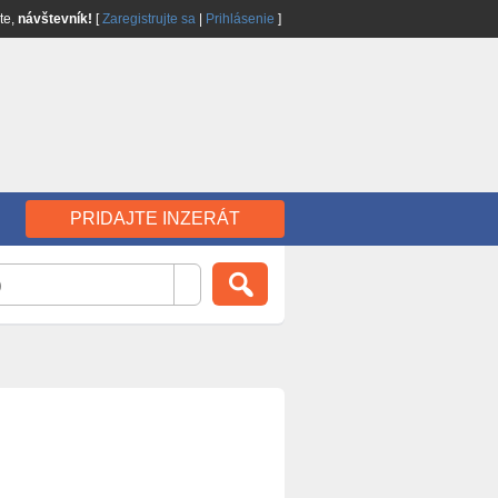
jte,
návštevník!
[
Zaregistrujte sa
|
Prihlásenie
]
PRIDAJTE INZERÁT
)