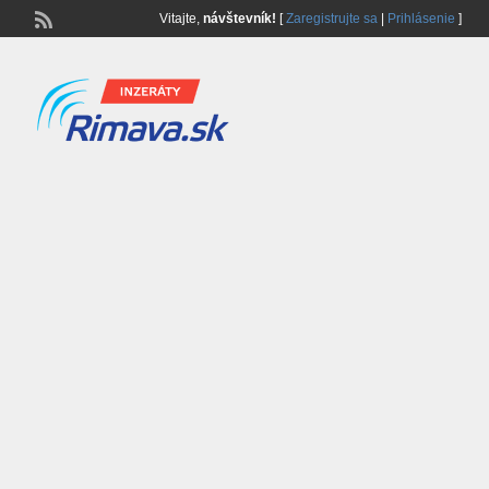
Vitajte,
návštevník!
[
Zaregistrujte sa
|
Prihlásenie
]