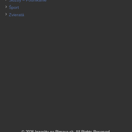
Šport
Zvieratá
© 2026 Inzeráty na Rimava.sk. All Rights Reserved.