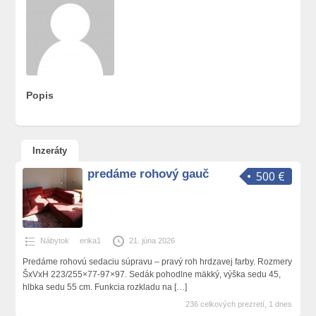
Popis
Inzeráty
predáme rohový gauč
500 €
Nábytok
erika1
21. júna 2026
Predáme rohovú sedaciu súpravu – pravý roh hrdzavej farby. Rozmery
ŠxVxH 223/255×77-97×97. Sedák pohodlne mäkký, výška sedu 45,
hlbka sedu 55 cm. Funkcia rozkladu na
[…]
236 celkových prezretí, 1 dnes