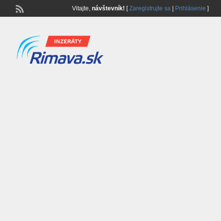
Vitajte,
návštevník!
[
Zaregistrujte sa
|
Prihlásenie
]