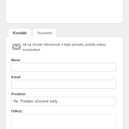
Kontakt
Inzerent
Knihy
Ak sa chcete informovať o tejto ponuke, pošlite odkaz
inzerentovi.
Predám knihy
Meno
Email
obraz
Predám
Predmet
vrcholové
ozdoby
črepových
kachlí
Odkaz: