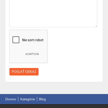
Ponúkam rez a
Predám pšenicu
starostlivosť o
a jačmeň
ovocné stromy
Angol és német
nyelv
Domov
Kategórie
Blog