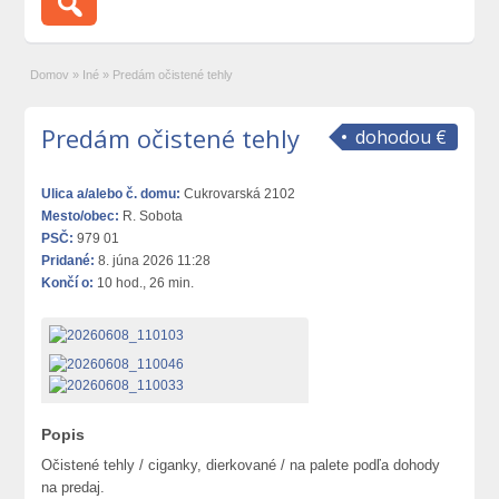
Domov
»
Iné
»
Predám očistené tehly
Predám očistené tehly
dohodou €
Ulica a/alebo č. domu:
Cukrovarská 2102
Mesto/obec:
R. Sobota
PSČ:
979 01
Pridané:
8. júna 2026 11:28
Končí o:
10 hod., 26 min.
Popis
Očistené tehly / ciganky, dierkované / na palete podľa dohody
na predaj.