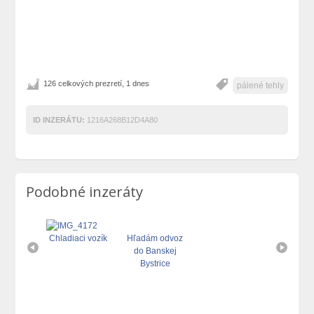
126 celkových prezretí, 1 dnes
pálené tehly
ID INZERÁTU:
1216A268B12D4A80
Podobné inzeráty
Chladiaci vozík
Hľadám odvoz
do Banskej
Bystrice