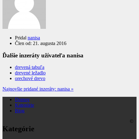
Pridal
nanisa
Člen od:
21. augusta 2016
Ďalšie inzeráty užívateľa nanisa
drevená tabuľa
drevené ležadlo
orechové drevo
Najnovšie pridané inzeráty: nanisa »
Domov
Kategórie
Blog
©
Kategórie