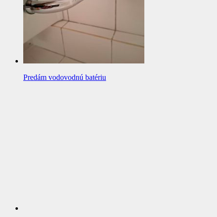
Predám vodovodnú batériu