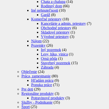
Chata a chalupa
(14)
Rodinný dom
(66)
Iné nehnuteľnosti
(10)
Garáž
(8)
Komerčné priestory
(18)
Kancelárie a admin. priestory
(7)
Obchodné priestory
(6)
Skladové priestory
(1)
Výrobné priestory
(3)
Nájom
(22)
Pozemky
(26)
Iný pozemok
(4)
Lesy, lúka, vinica
(1)
Orná pôda
(1)
Stavebný pozemok
(15)
Záhrada
(4)
Oblečenie
(24)
Práca, zamestnanie
(80)
Hľadám prácu
(9)
Ponuka práce
(71)
Pre deti
(29)
Regionálne produkty
(3)
Potravinové produkty
(3)
Služby - Podnikanie
(35)
Šport
(25)