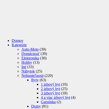
Domov
Kategórie
Auto-Moto
(39)
Domácnosť
(39)
Elektronika
(30)
Hobby
(13)
Iné
(33)
Nábytok
(25)
Nehnuteľnosti
(220)
Byty
(63)
1 izbový byt
(10)
2 izbový byt
(25)
3 izbový byt
(18)
4 a viac izbový byt
(4)
Garsónka
(2)
Domy
(81)