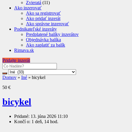
Zvieratá
(11)
Ako inzerovať
Ako sa registrovať
Ako pridať inzerát
Ako správne inzerovať
Podnikateľské inzeráty
Predplatené balíky inzerátov
Objednávka balíka
Ako zaplatiť za balík
Rimava.sk
Pridajte inzerát
Domov
»
Iné
»
bicykel
50 €
bicykel
Pridané:
13. júna 2026 11:10
Končí o:
1 deň, 14 hod.