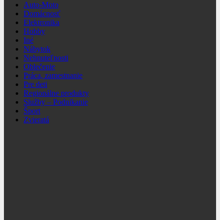
Auto-Moto
Domácnosť
Elektronika
Hobby
Iné
Nábytok
Nehnuteľnosti
Oblečenie
Práca, zamestnanie
Pre deti
Regionálne produkty
Služby – Podnikanie
Šport
Zvieratá