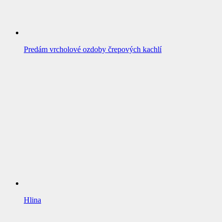
Predám vrcholové ozdoby črepových kachlí
Hlina