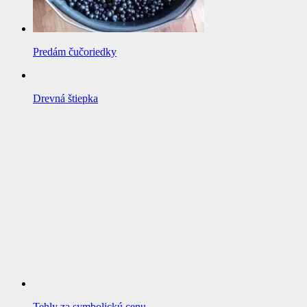
Predám čučoriedky
Drevná štiepka
Tehly za symbolickú cenu