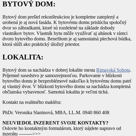
BYTOVÝ DOM:
Bytový dom prešiel rekonštrukciou je kompletne zateplený a
urobená je aj nová fasáda. K bytovému domu prislúcha spoločný
dvor so záhradkami, ktoré sú rozdelené na základe dohody
vlastníkov bytov. Vlastník bytu môže využívať aj altánok v rámci
dvoru bytového domu. Benefitom je aj samostatná plechová búdka,
ktorá slúži ako praktický úložný priestor.
LOKALITA:
Bytový dom sa nachádza v dobrej lokalite mesta
Rimavská Sobota
.
Príjemné susedstvo je samozrejmosťou. Parkovanie v blízkosti
bytového domu je bezproblémové nakoľko k bytovému domu patrí
aj vlastný dvor. V blízkosti bytového domu sa nachádza kompletná
občianska vybavenosť. Samotná lokalita je veľmi tichá.
Kontakt na realitného makléra:
PhDr. Veronika Slaninová, MBA, LL.M. 0940 860 408
NEUVIEDOL INZERENT SVOJE KONTAKTY?
Oslovte ho kontaktným formulárom, ktorý nájdete napravo od
inzerátu --------->>>