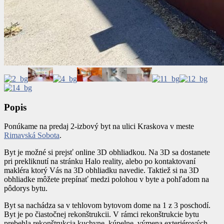
Popis
Ponúkame na predaj 2-izbový byt na ulici Kraskova v meste
Rimavská Sobota
.
Byt je možné si prejsť online 3D obhliadkou. Na 3D sa dostanete
pri prekliknutí na stránku Halo reality, alebo po kontaktovaní
makléra ktorý Vás na 3D obhliadku navedie. Taktiež si na 3D
obhliadke môžete prepínať medzi polohou v byte a pohľadom na
pôdorys bytu.
Byt sa nachádza sa v tehlovom bytovom dome na 1 z 3 poschodí.
Byt je po čiastočnej rekonštrukcii. V rámci rekonštrukcie bytu
prebehla rekonštrukcia kuchyne, kúpelne, výmena exteriérových