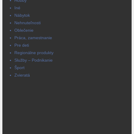
Hobby
Iné
Nábytok
Nehnuteľnosti
Oblečenie
Práca, zamestnanie
Pre deti
Regionálne produkty
Služby – Podnikanie
Šport
Zvieratá