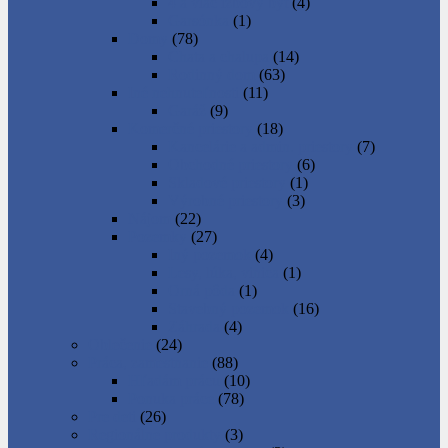
4 a viac izbový byt
(4)
Garsónka
(1)
Domy
(78)
Chata a chalupa
(14)
Rodinný dom
(63)
Iné nehnuteľnosti
(11)
Garáž
(9)
Komerčné priestory
(18)
Kancelárie a admin. priestory
(7)
Obchodné priestory
(6)
Skladové priestory
(1)
Výrobné priestory
(3)
Nájom
(22)
Pozemky
(27)
Iný pozemok
(4)
Lesy, lúka, vinica
(1)
Orná pôda
(1)
Stavebný pozemok
(16)
Záhrada
(4)
Oblečenie
(24)
Práca, zamestnanie
(88)
Hľadám prácu
(10)
Ponuka práce
(78)
Pre deti
(26)
Regionálne produkty
(3)