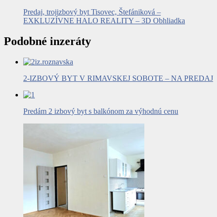
Predaj, trojizbový byt Tisovec, Štefániková –
EXKLUZÍVNE HALO REALITY – 3D Obhliadka
Podobné inzeráty
2-IZBOVÝ BYT V RIMAVSKEJ SOBOTE – NA PREDAJ
Predám 2 izbový byt s balkónom za výhodnú cenu