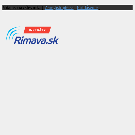
Vitajte,
návštevník!
[
Zaregistrujte sa
|
Prihlásenie
]