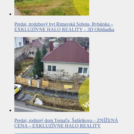
Predaj, trojizbový byt Rimavská Sobota, Rybárska –
EXKLUZÍVNE HALO REALITY – 3D Obhliadka
Predaj, rodinný dom Tornaľa, Šafárikova – ZNÍŽENÁ
CENA – EXKLUZÍVNE HALO REALITY