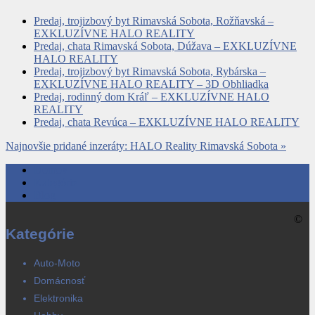
Predaj, trojizbový byt Rimavská Sobota, Rožňavská –
EXKLUZÍVNE HALO REALITY
Predaj, chata Rimavská Sobota, Dúžava – EXKLUZÍVNE
HALO REALITY
Predaj, trojizbový byt Rimavská Sobota, Rybárska –
EXKLUZÍVNE HALO REALITY – 3D Obhliadka
Predaj, rodinný dom Kráľ – EXKLUZÍVNE HALO
REALITY
Predaj, chata Revúca – EXKLUZÍVNE HALO REALITY
Najnovšie pridané inzeráty: HALO Reality Rimavská Sobota »
Domov
Kategórie
Blog
©
Kategórie
Auto-Moto
Domácnosť
Elektronika