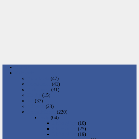
Domov
Kategórie
Auto-Moto
(47)
Domácnosť
(41)
Elektronika
(31)
Hobby
(15)
Iné
(37)
Nábytok
(23)
Nehnuteľnosti
(220)
Byty
(64)
1 izbový byt
(10)
2 izbový byt
(25)
3 izbový byt
(19)