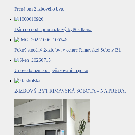
Prenájom 2 izbového bytu
Dám do podnájmu 2izbový byt#balkón#
Pekný slnečný 2-izb. byt v centre Rimavskej Soboty B1
Upovedomenie o speňažovaní majetku
2-IZBOVÝ BYT RIMAVSKÁ SOBOTA – NA PREDAJ