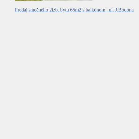
Predaj slnečného 2izb. bytu 65m2 s balkónom . ul. J.Bodona