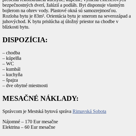
bezpečnostných dverí, žalúzií a podláh. Byt disponuje vlastným
bojlerom na ohrev vody. Plastové okná sú samozrejmosťou.
Rozloha bytu je 83m². Orientácia bytu je smerom na severozápad a
juhovýchod. K bytu prislúcha aj úložný priestor na chodbe v
blízkosti bytu.
DISPOZÍCIA:
– chodba
– kúpelňa
– WC
– kumbál
– kuchyňa
– špajza
– dve obytné miestnosti
MESAČNÉ NÁKLADY:
Správcom je Mestská bytová správa
Rimavská Sobota
Nájomné – 170 Eur mesačne
Elektrina – 60 Eur mesačne