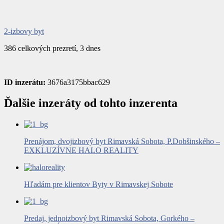
2-izbovy byt
386 celkových prezretí, 3 dnes
ID inzerátu:
3676a3175bbac629
Ďalšie inzeráty od tohto inzerenta
Prenájom, dvojizbový byt Rimavská Sobota, P.Dobšinského –
EXKLUZÍVNE HALO REALITY
Hľadám pre klientov Byty v Rimavskej Sobote
Predaj, jednoizbový byt Rimavská Sobota, Gorkého –