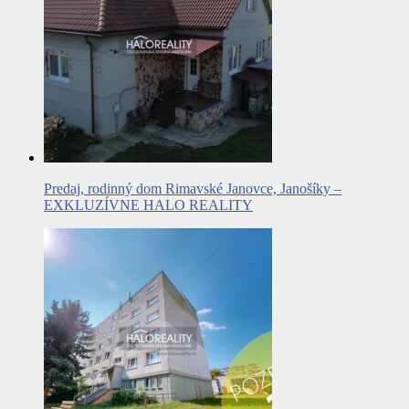
Predaj, rodinný dom Rimavské Janovce, Janošíky –
EXKLUZÍVNE HALO REALITY