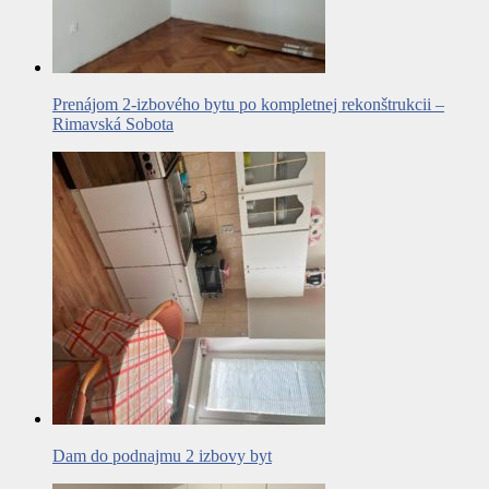
Prenájom 2-izbového bytu po kompletnej rekonštrukcii –
Rimavská Sobota
Dam do podnajmu 2 izbovy byt