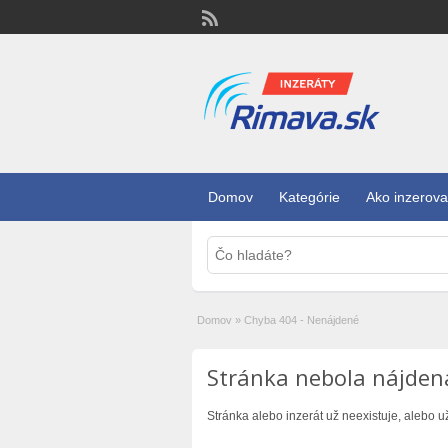
Domov
Kategórie
Ako inzerova
Domov
»
Chyba 404 - Nenájdené
Stránka nebola nájden
Stránka alebo inzerát už neexistuje, alebo u