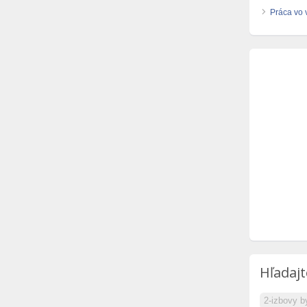
Práca vo 
Hľadajt
2-izbovy b