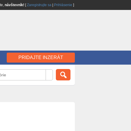
jte,
návštevník!
[
Zaregistrujte sa
|
Prihlásenie
]
PRIDAJTE INZERÁT
órie