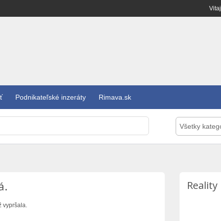
Vita
ť
Podnikateľské inzeráty
Rimava.sk
Všetky kateg
á.
Reality
ž vypršala.