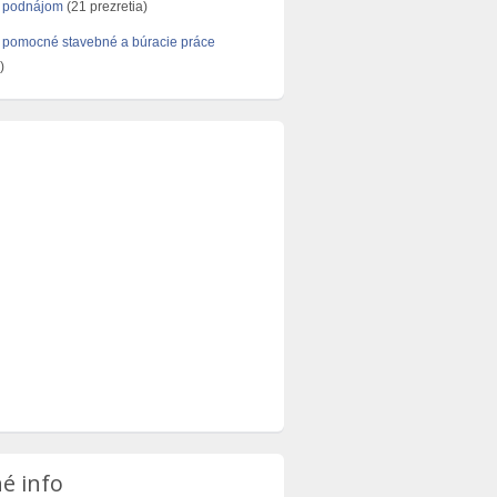
 podnájom
(21 prezretia)
 pomocné stavebné a búracie práce
)
é info