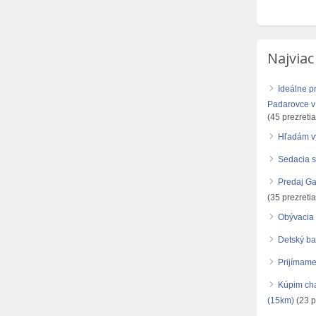
Najviac
Ideálne p
Padarovce v 
(45 prezretia
Hľadám v
Sedacia s
Predaj G
(35 prezretia
Obývacia 
Detský b
Prijímame 
Kúpim cha
(15km)
(23 p