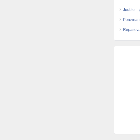
Jooble – 
Porovnani
Repasova