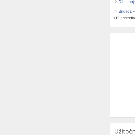
Dlhodobý
Brigáda –
(19 prezretia
Užitočn