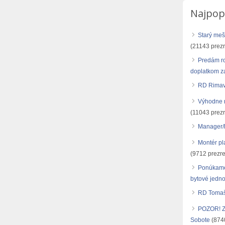
Najpop
Starý meš
(21143 prezr
Predám r
doplatkom za
RD Rimav
Výhodne r
(11043 prezr
Manager/
Montér pl
(9712 prezre
Ponúkame
bytové jedno
RD Tomašo
POZOR! Zn
Sobote
(8740