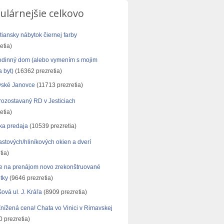
ulárnejšie celkovo
tiansky nábytok čiernej farby
etia)
odinný dom (alebo vymením s mojim
 byt)
(16362 prezretia)
ské Janovce
(11713 prezretia)
ozostavaný RD v Jesticiach
etia)
ka predaja
(10539 prezretia)
astových/hliníkových okien a dverí
tia)
 na prenájom novo zrekonštruované
tky
(9646 prezretia)
vá ul. J. Kráľa
(8909 prezretia)
ížená cena! Chata vo Vinici v Rimavskej
 prezretia)