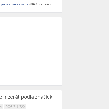
výrobe autokaravanov
(8692 prezretia)
e inzerát podľa značiek
yt
0903 716 720