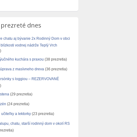
 prezreté dnes
re chatu aj bývanie 2x Rodinný Dom v obci
blízkosti vodnej nádrže Teplý Vrch
)
ýučného kuchára s praxou
(38 prezretia)
úprava z masívneho dreva
(36 prezretia)
arsónky s loggiou – REZERVOVANÉ
)
stena
(29 prezretia)
azén
(24 prezretia)
učiteľky a lektorky
(23 prezretia)
lupu, chatu, starší rodinný dom v okolí RS
rezretia)