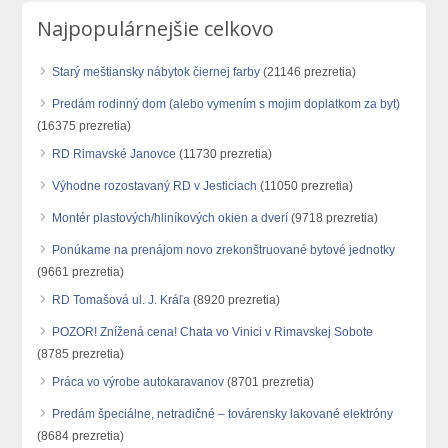
Najpopulárnejšie celkovo
Starý meštiansky nábytok čiernej farby
(21146 prezretia)
Predám rodinný dom (alebo vymením s mojim doplatkom za byt)
(16375 prezretia)
RD Rimavské Janovce
(11730 prezretia)
Výhodne rozostavaný RD v Jesticiach
(11050 prezretia)
Montér plastových/hliníkových okien a dverí
(9718 prezretia)
Ponúkame na prenájom novo zrekonštruované bytové jednotky
(9661 prezretia)
RD Tomašová ul. J. Kráľa
(8920 prezretia)
POZOR! Znížená cena! Chata vo Vinici v Rimavskej Sobote
(8785 prezretia)
Práca vo výrobe autokaravanov
(8701 prezretia)
Predám špeciálne, netradičné – továrensky lakované elektróny
(8684 prezretia)