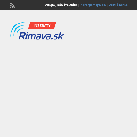
Vitajte,
návštevník!
[
Zaregistrujte sa
|
Prihlásenie
]