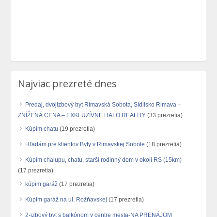
Najviac prezreté dnes
Predaj, dvojizbový byt Rimavská Sobota, Sídlisko Rimava –
ZNÍŽENÁ CENA – EXKLUZÍVNE HALO REALITY
(33 prezretia)
Kúpim chatu
(19 prezretia)
Hľadám pre klientov Byty v Rimavskej Sobote
(18 prezretia)
Kúpim chalupu, chatu, starší rodinný dom v okolí RS (15km)
(17 prezretia)
kúpim garáž
(17 prezretia)
Kúpim garáž na ul. Rožňavskej
(17 prezretia)
2-izbový byt s balkónom v centre mesta-NA PRENÁJOM