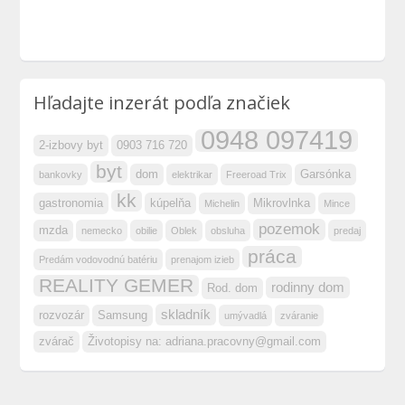
Hľadajte inzerát podľa značiek
0948 097419
2-izbovy byt
0903 716 720
byt
dom
Garsónka
bankovky
elektrikar
Freeroad Trix
kk
gastronomia
kúpelňa
Mikrovlnka
Michelin
Mince
pozemok
mzda
nemecko
obilie
Oblek
obsluha
predaj
práca
Predám vodovodnú batériu
prenajom izieb
REALITY GEMER
rodinny dom
Rod. dom
skladník
rozvozár
Samsung
umývadlá
zváranie
zvárač
Životopisy na:
adriana.pracovny@gmail.com