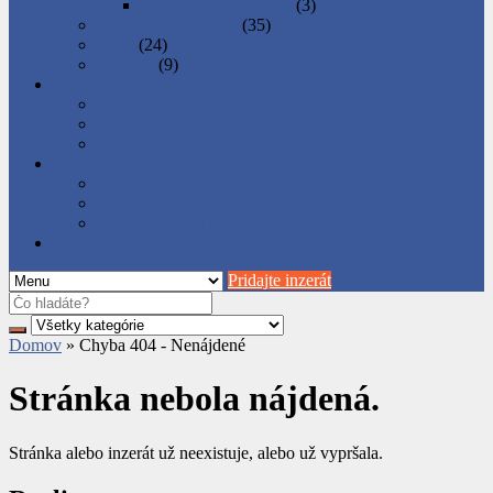
Potravinové produkty
(3)
Služby - Podnikanie
(35)
Šport
(24)
Zvieratá
(9)
Ako inzerovať
Ako sa registrovať
Ako pridať inzerát
Ako správne inzerovať
Podnikateľské inzeráty
Predplatené balíky inzerátov
Objednávka balíka
Ako zaplatiť za balík
Rimava.sk
Pridajte inzerát
Domov
»
Chyba 404 - Nenájdené
Stránka nebola nájdená.
Stránka alebo inzerát už neexistuje, alebo už vypršala.