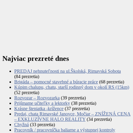
Najviac prezreté dnes
PREDAJ nehnuteľnosti na ul.Školská, Rimavská Sobota
(84 prezretia)
Brigáda – pomocné stavebné a búracie práce
(68 prezretia)
Kúpim chalupu, chatu, starší rodinný dom v okolí RS (15km)
(52 prezretia)
Rozvozar – Rozvozarka
(39 prezretia)
Prijímame učiteľky a lektorky
(38 prezretia)
Krásne šteniatka -krížence
(37 prezretia)
Predaj, chata Rimavské Janovce, Močiar – ZNÍŽENÁ CENA
– EXKLUZÍVNE HALO REALITY
(34 prezretia)
Chyžná
(33 prezretia)
Pracovník / pracovníčka baliarne a výstupnej kontroly