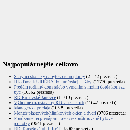
Najpopulárnejšie celkovo
Starý meštiansky nábytok čiernej farby
(21142 prezretia)
Hľadáme KURIÉRA do kuriérskej služby.
(17770 prezretia)
Predám rodinný dom (alebo vymením s mojim doplatkom za
byt)
(16362 prezretia)
RD Rimavské Janovce
(11710 prezretia)
Výhodne rozostavaný RD v Jesticiach
(11042 prezretia)
Manager/ka predaja
(10539 prezretia)
Montér plastových/hliníkových okien a dverí
(9706 prezretia)
Ponúkame na prenájom novo zrekonštruované bytové
jednotky
(9641 prezretia)
RD Tomašová ul. J. Kráľa
(8909 prezretia)