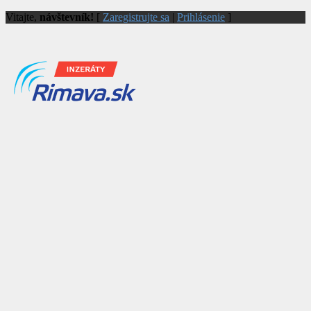
Vitajte,
návštevník!
[
Zaregistrujte sa
|
Prihlásenie
]