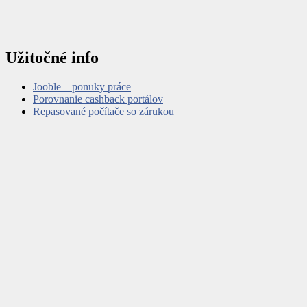
Užitočné info
Jooble – ponuky práce
Porovnanie cashback portálov
Repasované počítače so zárukou