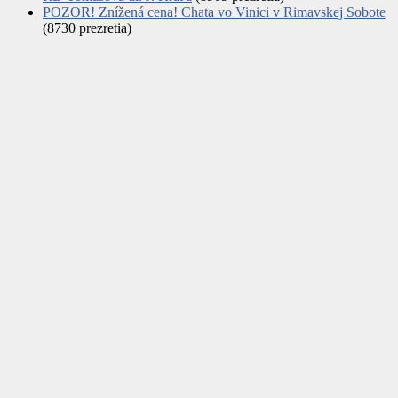
POZOR! Znížená cena! Chata vo Vinici v Rimavskej Sobote
(8730 prezretia)