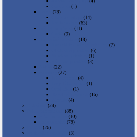
4 a viac izbový byt
(4)
Garsónka
(1)
Domy
(78)
Chata a chalupa
(14)
Rodinný dom
(63)
Iné nehnuteľnosti
(11)
Garáž
(9)
Komerčné priestory
(18)
Kancelárie a admin. priestory
(7)
Obchodné priestory
(6)
Skladové priestory
(1)
Výrobné priestory
(3)
Nájom
(22)
Pozemky
(27)
Iný pozemok
(4)
Lesy, lúka, vinica
(1)
Orná pôda
(1)
Stavebný pozemok
(16)
Záhrada
(4)
Oblečenie
(24)
Práca, zamestnanie
(88)
Hľadám prácu
(10)
Ponuka práce
(78)
Pre deti
(26)
Regionálne produkty
(3)