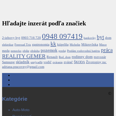
Hľadajte inzerát podľa značiek
0948 097419
byt
2-izbovy byt
0903 716 720
dom
bankovky
kk
gastronomia
kúpelňa
Mikrovlnka
elektrikar
Freeroad Trix
Michelin
Mince
práca
pozemok
mzda
nemecko
obilie
obsluha
predaj
Predám vodovodnú batériu
REALITY GEMER
rodinny dom
Renault
rozvozár
Rod. dom
skladník
Samsung
vodič
zvárač
ŠKODA
Životopisy na:
umývadlá
zváranie
adriana.pracovny@gmail.com
Domov
Kategórie
Blog
©
Kategórie
Auto-Moto