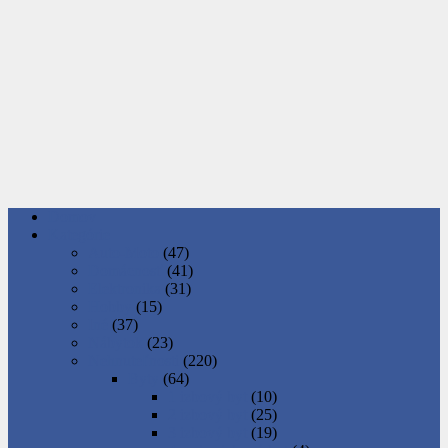
Domov
Kategórie
Auto-Moto
(47)
Domácnosť
(41)
Elektronika
(31)
Hobby
(15)
Iné
(37)
Nábytok
(23)
Nehnuteľnosti
(220)
Byty
(64)
1 izbový byt
(10)
2 izbový byt
(25)
3 izbový byt
(19)