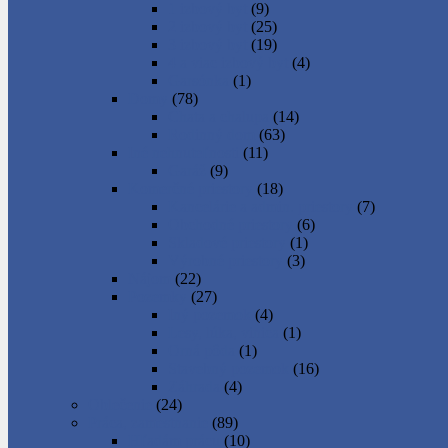
1 izbový byt
(9)
2 izbový byt
(25)
3 izbový byt
(19)
4 a viac izbový byt
(4)
Garsónka
(1)
Domy
(78)
Chata a chalupa
(14)
Rodinný dom
(63)
Iné nehnuteľnosti
(11)
Garáž
(9)
Komerčné priestory
(18)
Kancelárie a admin. priestory
(7)
Obchodné priestory
(6)
Skladové priestory
(1)
Výrobné priestory
(3)
Nájom
(22)
Pozemky
(27)
Iný pozemok
(4)
Lesy, lúka, vinica
(1)
Orná pôda
(1)
Stavebný pozemok
(16)
Záhrada
(4)
Oblečenie
(24)
Práca, zamestnanie
(89)
Hľadám prácu
(10)