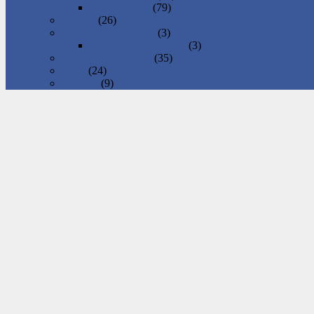
Ponuka práce
(79)
Pre deti
(26)
Regionálne produkty
(3)
Potravinové produkty
(3)
Služby - Podnikanie
(35)
Šport
(24)
Zvieratá
(9)
Ako inzerovať
Ako sa registrovať
Ako pridať inzerát
Ako správne inzerovať
Podnikateľské inzeráty
Predplatené balíky inzerátov
Objednávka balíka
Ako zaplatiť za balík
Rimava.sk
Pridajte inzerát
Domov
»
Chyba 404 - Nenájdené
Stránka nebola nájdená.