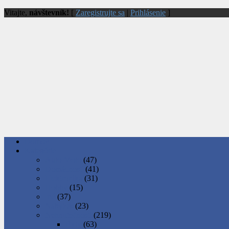
Vitajte,
návštevník!
[
Zaregistrujte sa
|
Prihlásenie
]
Domov
Kategórie
Auto-Moto
(47)
Domácnosť
(41)
Elektronika
(31)
Hobby
(15)
Iné
(37)
Nábytok
(23)
Nehnuteľnosti
(219)
Byty
(63)