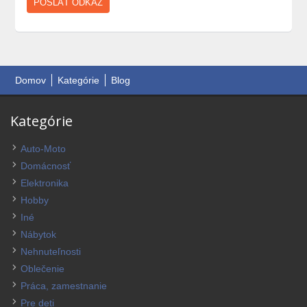
Domov
Kategórie
Blog
Kategórie
Auto-Moto
Domácnosť
Elektronika
Hobby
Iné
Nábytok
Nehnuteľnosti
Oblečenie
Práca, zamestnanie
Pre deti