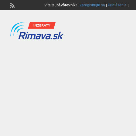
Vitajte,
návštevník!
[
Zaregistrujte sa
|
Prihlásenie
]