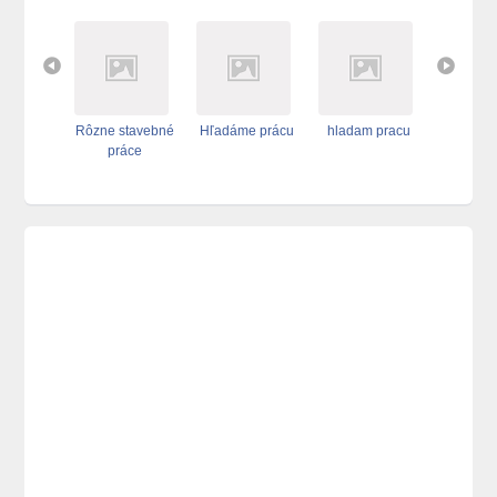
si prácu
aktická
Rôzne stavebné
Hľadáme prácu
hladam pracu
Hľadám s
stra
práce