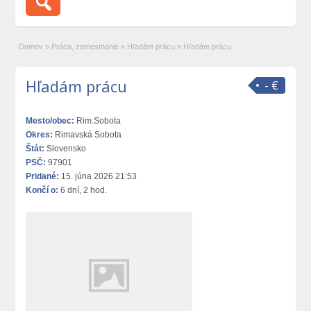
Domov
»
Práca, zamestnanie
»
Hľadám prácu
»
Hľadám prácu
Hľadám prácu
- €
Mesto/obec:
Rim.Sobota
Okres:
Rimavská Sobota
Štát:
Slovensko
PSČ:
97901
Pridané:
15. júna 2026 21:53
Končí o:
6 dní, 2 hod.