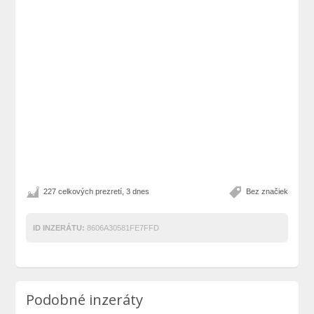
227 celkových prezretí, 3 dnes
Bez značiek
ID INZERÁTU:
8606A30581FE7FFD
Podobné inzeráty