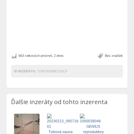
663 celkových prezretí, 2 dnes
Bez značiek
ID INZERÁTU:
7206782906E12DCF
Ďalšie inzeráty od tohto inzerenta
GENIUS
Tvárová sauna
reproduktory