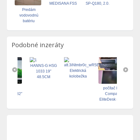
MEDISANA FSS
SP-Q180, 2.0.
6W
Predám
vodovodnú
batériu
Podobné inzeráty
HANNS-G HSG
Elektrická
1033 19″
Konzol
kolobežka
48.5CM
PlaySta
1TB 1
rt TV
počítač HP
SON 32″
Compaq
EliteDesk 8300