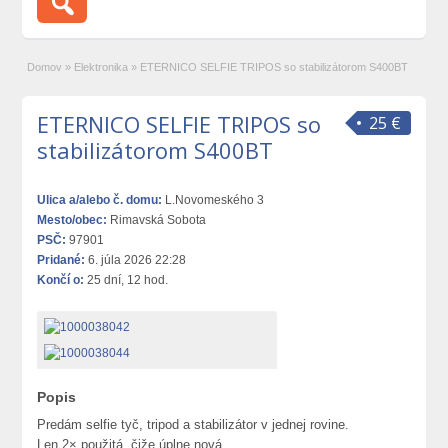
Domov
»
Elektronika
»
ETERNICO SELFIE TRIPOS so stabilizátorom S400BT
ETERNICO SELFIE TRIPOS so
25 €
stabilizátorom S400BT
Ulica a/alebo č. domu:
L.Novomeského 3
Mesto/obec:
Rimavská Sobota
PSČ:
97901
Pridané:
6. júla 2026 22:28
Končí o:
25 dní, 12 hod.
Popis
Predám selfie tyč, tripod a stabilizátor v jednej rovine.
Len 2× použitá, čiže úplne nová.