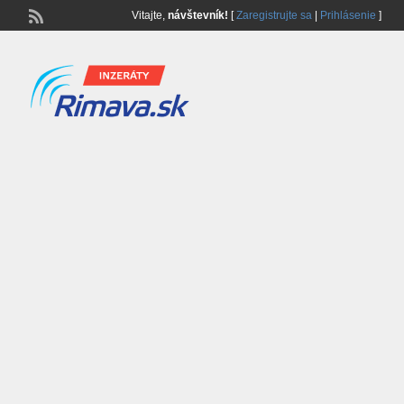
Vitajte,
návštevník!
[
Zaregistrujte sa
|
Prihlásenie
]