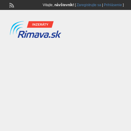
Vitajte,
návštevník!
[
Zaregistrujte sa
|
Prihlásenie
]