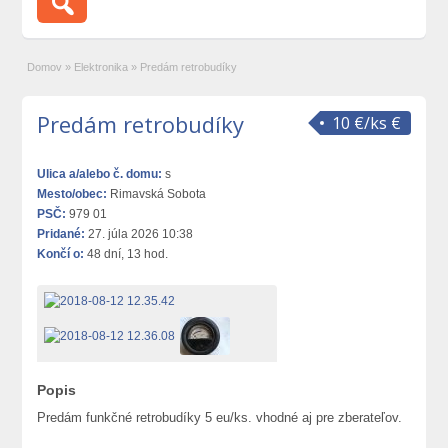
Domov
»
Elektronika
»
Predám retrobudíky
Predám retrobudíky
10 €/ks €
Ulica a/alebo č. domu:
s
Mesto/obec:
Rimavská Sobota
PSČ:
979 01
Pridané:
27. júla 2026 10:38
Končí o:
48 dní, 13 hod.
Popis
Predám funkčné retrobudíky 5 eu/ks. vhodné aj pre zberateľov.