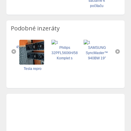
atiky s
kachlí
elektróny
tlačiarne k
profes
skom
počítaču
vosk
tlači
Podobné inzeráty
Philips
SAMSUNG
 monitor
32PFL5606H/58
SyncMaster™
s model
Komplet s
940BW 19″
BW8 .
krabicov 81cm
48.5CM
Tesla repro
Ioniza
čistička 