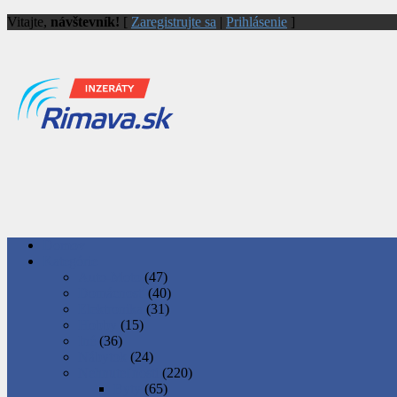
Vitajte,
návštevník!
[
Zaregistrujte sa
|
Prihlásenie
]
Domov
Kategórie
Auto-Moto
(47)
Domácnosť
(40)
Elektronika
(31)
Hobby
(15)
Iné
(36)
Nábytok
(24)
Nehnuteľnosti
(220)
Byty
(65)