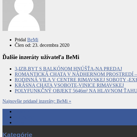
Pridal
BeMi
Člen od:
23. decembra 2020
Ďalšie inzeráty užívateľa BeMi
3-IZB.BYT S BALKÓNOM HNÚŠŤA-NA PREDAJ
ROMANTICKÁ CHATA V NÁDHERNOM PROSTREDÍ –
RODINNÁ VILA V CENTRE RIMAVSKEJ SOBOTY -EX
KRÁSNA CHATA VSOBOTE-VINICE RIMAVSKEJ
POLYFUNKČNÝ OBJEKT 5646m² NA HLAVNOM ŤAHU 
Najnovšie pridané inzeráty: BeMi »
Domov
Kategórie
Blog
Kategórie