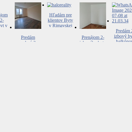
HNÚŠŤA-
A
PREDA
NA PREDAJ
AJ
ájom
Hľadám pre
NA
2-
klientov Byty
TA
yt v
v Rimavskej
TE-
kej
Sobote
Predám 
CE
e
izbový by
Predám
Prenájom 2-
KEJ
ZNÍŽENÁ
2-IZBOVÝ
balkón
pekný 2
izbového bytu
CENA
BYT NA
izbový byt v
po kompletnej
POZEMOK
ROŽŇAVSKEJ
úplnom centre
rekonštrukcii
RIMAVSKÁ
ULICI – NA
RS
– Rimavská
SOBOTA
PREDAJ
Sobota
j,
ČASŤ
Upovedomenie
ový
VINICE –
o speňažovaní
vská
NA PREDAJ
majetku
a,
 –
Predaj,
ZÍVNE
dvojizbový
O
byt Rimavská
TY
Sobota,
Kraskova –
EXKLUZÍVNE
HALO
REALITY