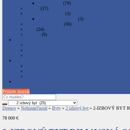
Ponuka práce
(79)
Pre deti
(27)
Regionálne produkty
(3)
Potravinové produkty
(3)
Služby - Podnikanie
(36)
Šport
(24)
Zvieratá
(9)
Ako inzerovať
Ako sa registrovať
Ako pridať inzerát
Ako správne inzerovať
Podnikateľské inzeráty
Predplatené balíky inzerátov
Objednávka balíka
Ako zaplatiť za balík
Rimava.sk
Pridajte inzerát
Domov
»
Nehnuteľnosti
»
Byty
»
2 izbový byt
»
2-IZBOVÝ BYT 
78 000 €