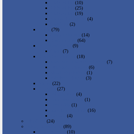
1 izbový byt
(10)
2 izbový byt
(25)
3 izbový byt
(19)
4 a viac izbový byt
(4)
Garsónka
(2)
Domy
(79)
Chata a chalupa
(14)
Rodinný dom
(64)
Iné nehnuteľnosti
(9)
Garáž
(7)
Komerčné priestory
(18)
Kancelárie a admin. priestory
(7)
Obchodné priestory
(6)
Skladové priestory
(1)
Výrobné priestory
(3)
Nájom
(22)
Pozemky
(27)
Iný pozemok
(4)
Lesy, lúka, vinica
(1)
Orná pôda
(1)
Stavebný pozemok
(16)
Záhrada
(4)
Oblečenie
(24)
Práca, zamestnanie
(89)
Hľadám prácu
(10)