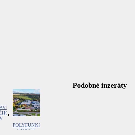
Podobné inzeráty
AVBA
ÉHO
V
KEJ
POLYFUNKČNÝ
E
OBJEKT
–