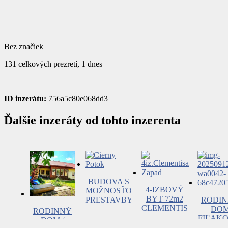
Bez značiek
131 celkových prezretí, 1 dnes
ID inzerátu:
756a5c80e068dd3
Ďalšie inzeráty od tohto inzerenta
BUDOVA S
4-IZBOVÝ
MOŽNOSŤOU
BYT 72m2
PRESTAVBY
RODI
CLEMENTISA
NA
DO
RODINNÝ
RIMAVSKÁ
RODINNÝ
FIĽAKO
DOM /
SOBOTA –
BUNGALOV
BISKUP