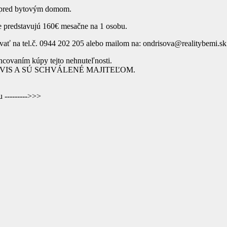
o pred bytovým domom.
ie predstavujú 160€ mesačne na 1 osobu.
ať na tel.č. 0944 202 205 alebo mailom na:
ondrisova@realitybemi.sk
covaním kúpy tejto nehnuteľnosti.
VIS A SÚ SCHVÁLENÉ MAJITEĽOM.
 --------->>>