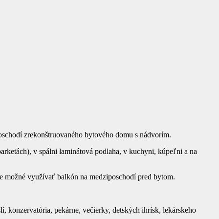
poschodí zrekonštruovaného bytového domu s nádvorím.
rketách), v spálni laminátová podlaha, v kuchyni, kúpeľni a na
a je možné využívať balkón na medziposchodí pred bytom.
, konzervatória, pekárne, večierky, detských ihrísk, lekárskeho