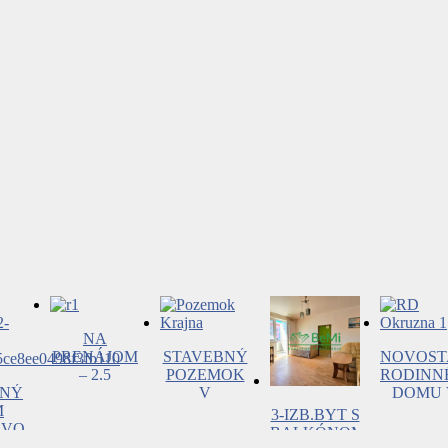
NA
PRENÁJOM
STAVEBNÝ
NOVOST
– 2,5
POZEMOK
RODINN
NNÝ
IZBOVÝ
V
DOMU 
M
BYT PRI
RIMAVSKEJ
RIMAVS
3-IZB.BYT S
VO-
CENTRE
SOBOTE –
SOBOT
BALKÓNOM
ICKÁ
MESTA
NA PREDAJ
736m2 