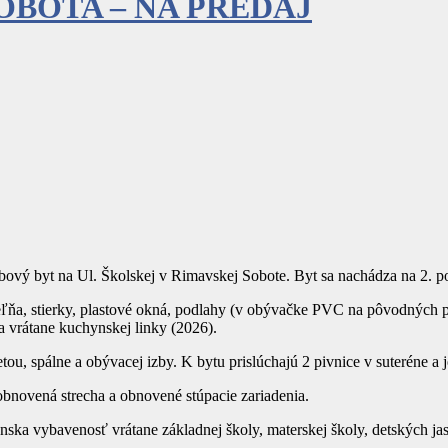
OBOTA – NA PREDAJ
ový byt na Ul. Školskej v Rimavskej Sobote. Byt sa nachádza na 2. 
ľňa, stierky, plastové okná, podlahy (v obývačke PVC na pôvodných pa
a vrátane kuchynskej linky (2026).
tou, spálne a obývacej izby. K bytu prislúchajú 2 pivnice v suteréne 
obnovená strecha a obnovené stúpacie zariadenia.
ska vybavenosť vrátane základnej školy, materskej školy, detských jaslí