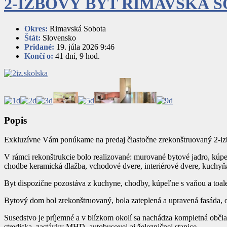
2-IZBOVÝ BYT RIMAVSKÁ S
Okres:
Rimavská Sobota
Štát:
Slovensko
Pridané:
19. júla 2026 9:46
Končí o:
41 dní, 9 hod.
Popis
Exkluzívne Vám ponúkame na predaj čiastočne zrekonštruovaný 2-izb
V rámci rekonštrukcie bolo realizované: murované bytové jadro, kúpe
chodbe keramická dlažba, vchodové dvere, interiérové dvere, kuchyň
Byt dispozične pozostáva z kuchyne, chodby, kúpeľne s vaňou a toale
Bytový dom bol zrekonštruovaný, bola zateplená a upravená fasáda, 
Susedstvo je príjemné a v blízkom okolí sa nachádza kompletná občian
strediska, zastávky MHD, autobusovej aj železničnej stanice…