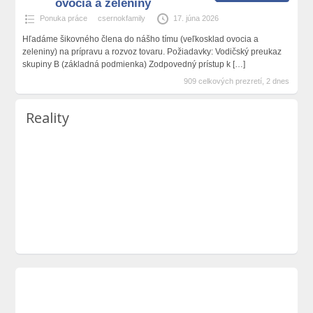
ovocia a zeleniny
Ponuka práce
csernokfamily
17. júna 2026
Hľadáme šikovného člena do nášho tímu (veľkosklad ovocia a
zeleniny) na prípravu a rozvoz tovaru. Požiadavky: Vodičský preukaz
skupiny B (základná podmienka) Zodpovedný prístup k
[…]
909 celkových prezretí, 2 dnes
Reality