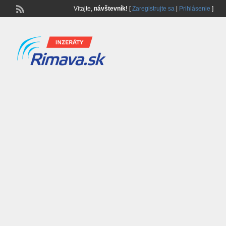
Vitajte,
návštevník!
[
Zaregistrujte sa
|
Prihlásenie
]