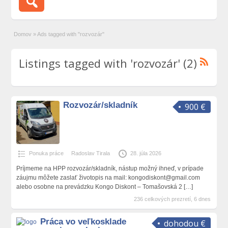
Domov
»
Ads tagged with "rozvozár"
Listings tagged with 'rozvozár' (2)
Rozvozár/skladník
900 €
Ponuka práce
Radoslav Tirala
28. júla 2026
Príjmeme na HPP rozvozár/skladník, nástup možný ihneď, v prípade
záujmu môžete zaslať životopis na mail:
kongodiskont@gmail.com
alebo osobne na prevádzku Kongo Diskont – Tomašovská 2
[…]
236 celkových prezretí, 6 dnes
Práca vo veľkosklade
dohodou €