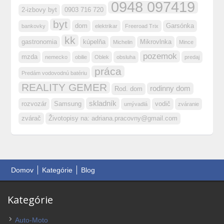
0948 097419
2-izbovy byt
0903 716 720
byt
dom
Garsónka
bankovky
elektrikar
Freeroad Trix
kk
gastronomia
kúpelňa
Mikrovlnka
Michelin
Mince
pozemok
mzda
nemecko
obilie
Oblek
obsluha
predaj
práca
Predám vodovodnú batériu
REALITY GEMER
rodinny dom
Rod. dom
skladník
rozvozár
Samsung
vodič
umývadlá
zváranie
zvárač
Životopisy na:
adriana.pracovny@gmail.com
Domov
Kategórie
Blog
Kategórie
Auto-Moto