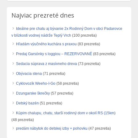
Najviac prezreté dnes
Ideálne pre chatu aj bývanie 2x Rodinný Dom v obci Padarovce
v blízkosti vodnej nádrže Teplý Vrch
(100 prezretia)
Hľadám výučného kuchára s praxou
(83 prezretia)
Predaj Garsónky s loggiou – REZERVOVANÉ
(83 prezretia)
Sedacia súprava z masívneho dreva
(73 prezretia)
Obývacia stena
(71 prezretia)
Cyklovozík Weeho-I-Go
(58 prezretia)
Dzungarske škrečky
(57 prezretia)
Detský bazén
(51 prezretia)
Kúpim chalupu, chatu, starší rodinný dom v okolí RS (15km)
(48 prezretia)
predám nábytok do detskej izby + pohovku
(47 prezretia)