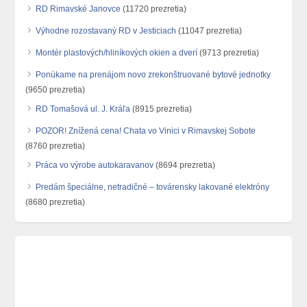
RD Rimavské Janovce
(11720 prezretia)
Výhodne rozostavaný RD v Jesticiach
(11047 prezretia)
Montér plastových/hliníkových okien a dverí
(9713 prezretia)
Ponúkame na prenájom novo zrekonštruované bytové jednotky
(9650 prezretia)
RD Tomašová ul. J. Kráľa
(8915 prezretia)
POZOR! Znížená cena! Chata vo Vinici v Rimavskej Sobote
(8760 prezretia)
Práca vo výrobe autokaravanov
(8694 prezretia)
Predám špeciálne, netradičné – továrensky lakované elektróny
(8680 prezretia)