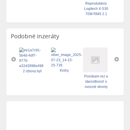
Reproduktory
Vá
Logitech X-530
70W RMS 2.1
TOP STAVE
Podobné inzeráty
Elektr
kolobežk
Knihy
Bo
2 izbovy byt
m perie
Ponúkam rez a
starostlivosť o
ovocné stromy