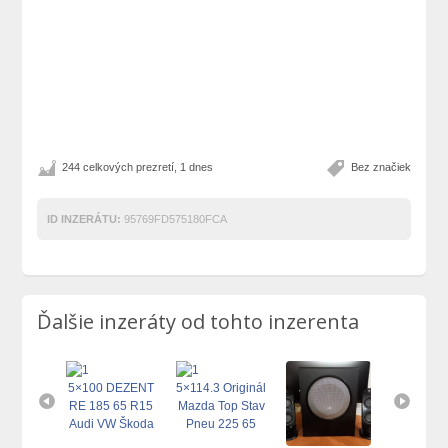
244 celkových prezretí, 1 dnes
Bez značiek
ID INZERÁTU:
95769FD575180FCA
Ďalšie inzeráty od tohto inzerenta
vacia
5×100 DEZENT
5×114.3 Originál
RETRO 
vá Stena
RE 185 65 R15
Mazda Top Stav
Stojan K
Gauč
Audi VW Škoda
Pneu 225 65
Demižón 
Seat TOP
R17
Hokerlík