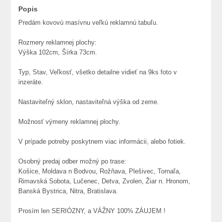
Popis
Predám kovovú masívnu veľkú reklamnú tabuľu.
Rozmery reklamnej plochy:
Výška 102cm, Šírka 73cm.
Typ, Stav, Veľkosť, všetko detailne vidieť na 9ks foto v
inzeráte.
Nastaviteľný sklon, nastaviteľná výška od zeme.
Možnosť výmeny reklamnej plochy.
V prípade potreby poskytnem viac informácii, alebo fotiek.
Osobný predaj odber možný po trase:
Košice, Moldava n Bodvou, Rožňava, Plešivec, Tornaľa,
Rimavská Sobota, Lučenec, Detva, Zvolen, Žiar n. Hronom,
Banská Bystrica, Nitra, Bratislava.
Prosím len SERIÓZNY, a VÁŽNY 100% ZÁUJEM !