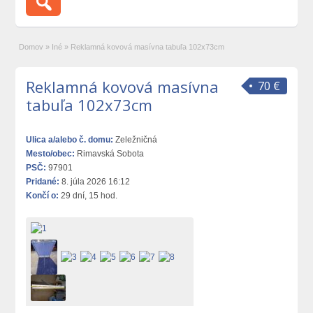
Domov
»
Iné
»
Reklamná kovová masívna tabuľa 102x73cm
Reklamná kovová masívna
70 €
tabuľa 102x73cm
Ulica a/alebo č. domu:
Zeležničná
Mesto/obec:
Rimavská Sobota
PSČ:
97901
Pridané:
8. júla 2026 16:12
Končí o:
29 dní, 15 hod.