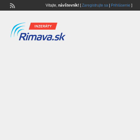
Vitajte,
návštevník!
[
Zaregistrujte sa
|
Prihlásenie
]