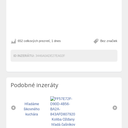
652 celkových prezretí, 1 dnes
Bez značiek
ID INZERÁTU:
3446A0ADE27EA02F
Podobné inzeráty
Hľadáme
šikovného
kuchára
Koliba Ožďany
hľadá čašníkov