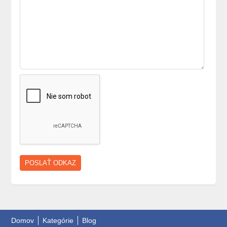
Letná brigáda
Práca na
tímovom
investičnom
projekte.
Zamestnáme
dôchodkyňu
Domov
Kategórie
Blog