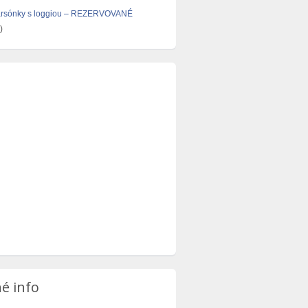
arsónky s loggiou – REZERVOVANÉ
)
é info