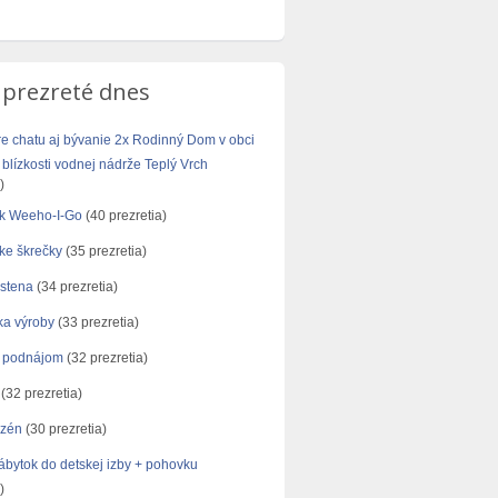
 prezreté dnes
re chatu aj bývanie 2x Rodinný Dom v obci
blízkosti vodnej nádrže Teplý Vrch
)
ík Weeho-I-Go
(40 prezretia)
ke škrečky
(35 prezretia)
stena
(34 prezretia)
ka výroby
(33 prezretia)
 podnájom
(32 prezretia)
(32 prezretia)
azén
(30 prezretia)
bytok do detskej izby + pohovku
)