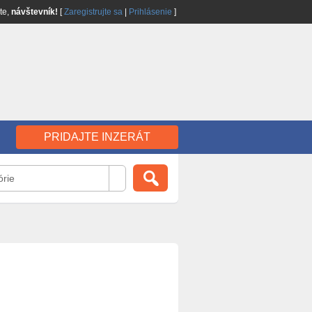
jte,
návštevník!
[
Zaregistrujte sa
|
Prihlásenie
]
PRIDAJTE INZERÁT
órie