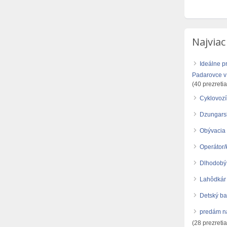
Najviac
Ideálne p
Padarovce v 
(40 prezretia
Cyklovoz
Dzungars
Obývacia 
Operátor/
Dlhodobý
Lahôdkár
Detský b
predám ná
(28 prezretia