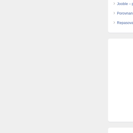
Jooble – 
Porovnani
Repasova