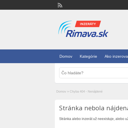
Domov
Kategórie
Ako inzerova
Domov
»
Chyba 404 - Nenájdené
Stránka nebola nájden
Stránka alebo inzerát už neexistuje, alebo u