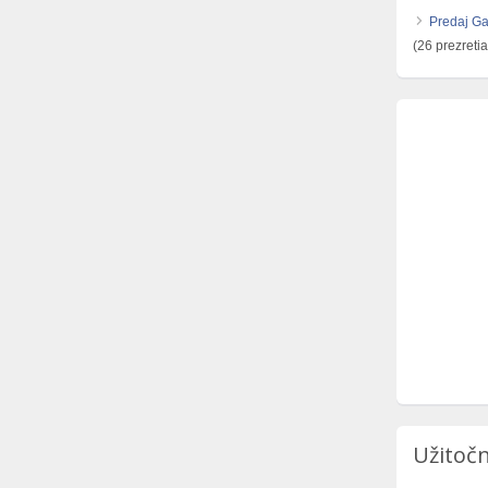
Predaj G
(26 prezretia
Užitočn