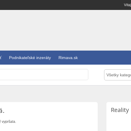
Vita
ť
Podnikateľské inzeráty
Rimava.sk
Všetky kateg
á.
Reality
ž vypršala.