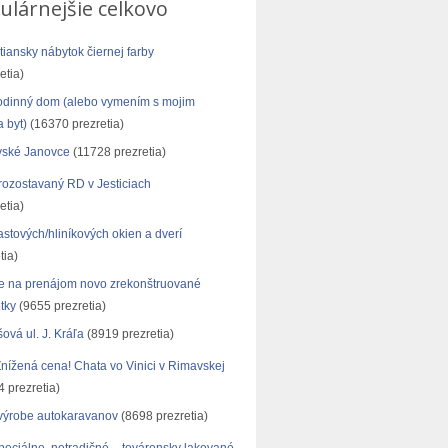
ulárnejšie celkovo
tiansky nábytok čiernej farby
etia)
odinný dom (alebo vymením s mojim
 byt)
(16370 prezretia)
ské Janovce
(11728 prezretia)
ozostavaný RD v Jesticiach
etia)
astových/hliníkových okien a dverí
tia)
 na prenájom novo zrekonštruované
tky
(9655 prezretia)
vá ul. J. Kráľa
(8919 prezretia)
ížená cena! Chata vo Vinici v Rimavskej
 prezretia)
výrobe autokaravanov
(8698 prezretia)