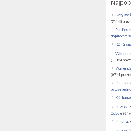
Najpop
Starý meš
(21146 prezr
Predám r
doplatkom za
RD Rimav
Výhodne r
(11049 prezr
Montér pl
(9714 prezre
Ponúkame
bytové jedno
RD Tomašo
POZOR! Zn
Sobote
(8774
Práca vo 