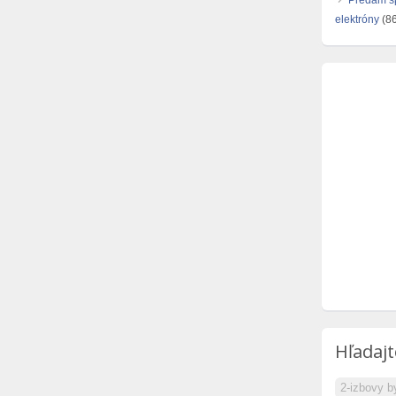
Predám šp
elektróny
(86
Hľadajt
2-izbovy b