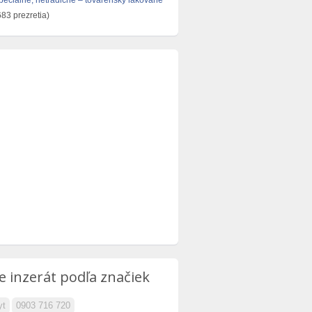
eciálne, netradičné – továrensky lakované
83 prezretia)
e inzerát podľa značiek
yt
0903 716 720