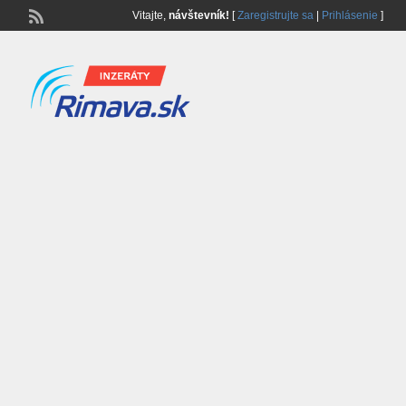
Vitajte,
návštevník!
[
Zaregistrujte sa
|
Prihlásenie
]