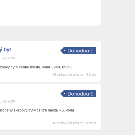
ý byt
Dohodou €
. júla 2026
zbový byt v centre mesta. Volať 0948189760
88 celkových prezretí, 0 dnes
Dohodou €
. júla 2026
obený 1-izbový byt v centre mesta RS. Volať
116 celkových prezretí, 0 dnes