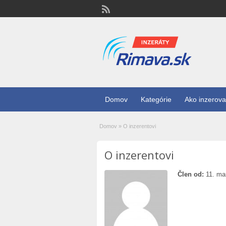
Domov
Kategórie
Ako inzerova
Domov
»
O inzerentovi
O inzerentovi
Člen od:
11. ma