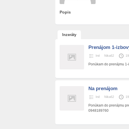
Popis
Inzeráty
Prenájom 1-izbov
Iné
Nika62
19
Ponúkam do prenájmu 1-i
Na prenájom
Iné
Nika62
19
Ponúkam do prenájmu prer
0948189760