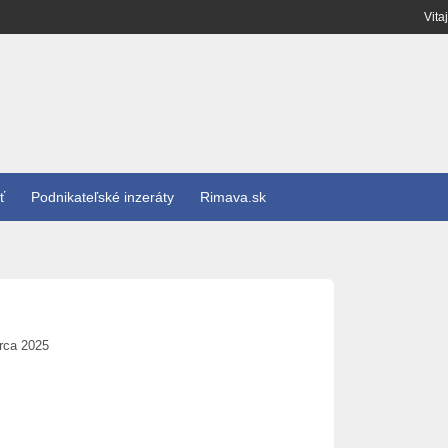
Vita
ť
Podnikateľské inzeráty
Rimava.sk
rca 2025