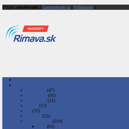
Vitajte,
návštevník!
[
Zaregistrujte sa
|
Prihlásenie
]
Domov
Kategórie
Auto-Moto
(47)
Domácnosť
(41)
Elektronika
(31)
Hobby
(15)
Iné
(37)
Nábytok
(23)
Nehnuteľnosti
(219)
Byty
(63)