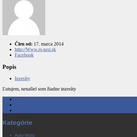
Člen od:
17. marca 2014
http://Www.rs-taxi.sk
Facebook
Popis
Inzeráty
Ľutujem, nenašiel som žiadne inzeráty
Domov
Kategórie
Blog
Kategórie
Auto-Moto