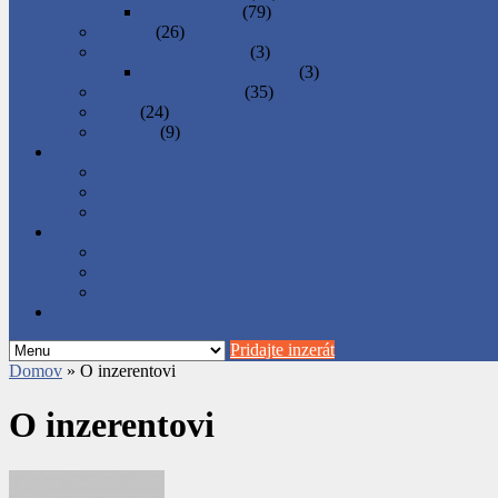
Ponuka práce
(79)
Pre deti
(26)
Regionálne produkty
(3)
Potravinové produkty
(3)
Služby - Podnikanie
(35)
Šport
(24)
Zvieratá
(9)
Ako inzerovať
Ako sa registrovať
Ako pridať inzerát
Ako správne inzerovať
Podnikateľské inzeráty
Predplatené balíky inzerátov
Objednávka balíka
Ako zaplatiť za balík
Rimava.sk
Pridajte inzerát
Domov
»
O inzerentovi
O inzerentovi