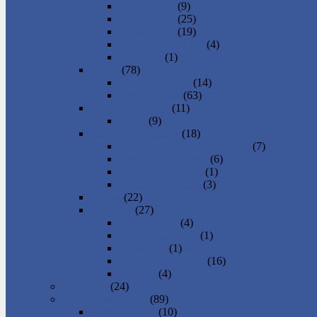
1 izbový byt
(9)
2 izbový byt
(25)
3 izbový byt
(19)
4 a viac izbový byt
(4)
Garsónka
(1)
Domy
(78)
Chata a chalupa
(14)
Rodinný dom
(63)
Iné nehnuteľnosti
(11)
Garáž
(9)
Komerčné priestory
(18)
Kancelárie a admin. priestory
(7)
Obchodné priestory
(6)
Skladové priestory
(1)
Výrobné priestory
(3)
Nájom
(22)
Pozemky
(27)
Iný pozemok
(4)
Lesy, lúka, vinica
(1)
Orná pôda
(1)
Stavebný pozemok
(16)
Záhrada
(4)
Oblečenie
(24)
Práca, zamestnanie
(89)
Hľadám prácu
(10)