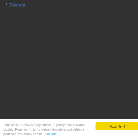
Zvieratá
Rimava.sk používa súbory cookie na poskytovanie svojich
Rozumiem!
© 2026 Inzeráty na Rimava.sk. All Rights Reserved.
služieb. Používaním tohto webu vyjadrujete svoj súhlas s
používaním súborov cookie.
Viac info