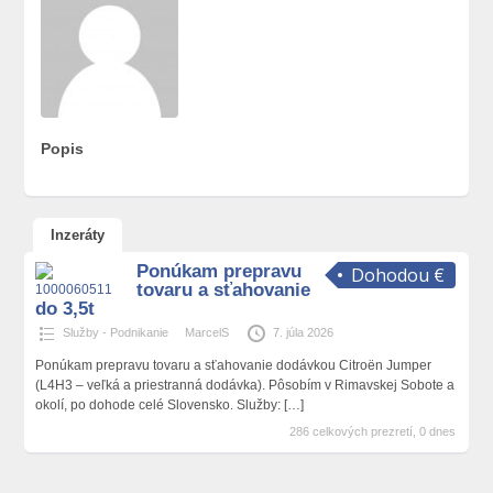
Popis
Inzeráty
Ponúkam prepravu
Dohodou €
tovaru a sťahovanie
do 3,5t
Služby - Podnikanie
MarcelS
7. júla 2026
Ponúkam prepravu tovaru a sťahovanie dodávkou Citroën Jumper
(L4H3 – veľká a priestranná dodávka). Pôsobím v Rimavskej Sobote a
okolí, po dohode celé Slovensko. Služby:
[…]
286 celkových prezretí, 0 dnes