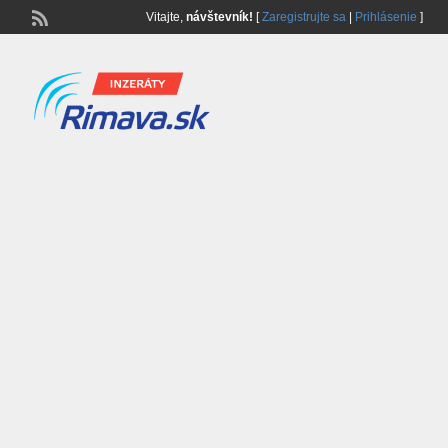
Vitajte,
návštevník!
[
Zaregistrujte sa
|
Prihlásenie
]