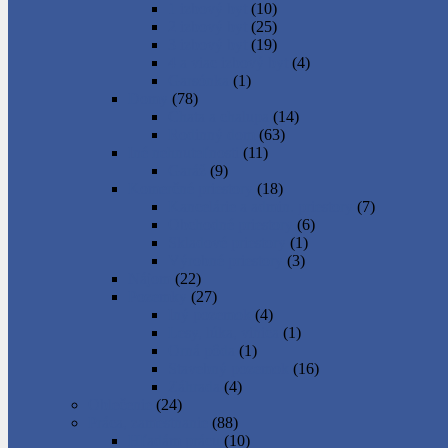
1 izbový byt
(10)
2 izbový byt
(25)
3 izbový byt
(19)
4 a viac izbový byt
(4)
Garsónka
(1)
Domy
(78)
Chata a chalupa
(14)
Rodinný dom
(63)
Iné nehnuteľnosti
(11)
Garáž
(9)
Komerčné priestory
(18)
Kancelárie a admin. priestory
(7)
Obchodné priestory
(6)
Skladové priestory
(1)
Výrobné priestory
(3)
Nájom
(22)
Pozemky
(27)
Iný pozemok
(4)
Lesy, lúka, vinica
(1)
Orná pôda
(1)
Stavebný pozemok
(16)
Záhrada
(4)
Oblečenie
(24)
Práca, zamestnanie
(88)
Hľadám prácu
(10)