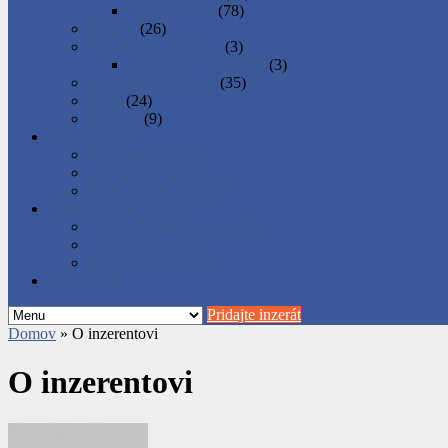
Ponuka práce
(78)
Pre deti
(26)
Regionálne produkty
(3)
Potravinové produkty
(3)
Služby - Podnikanie
(35)
Šport
(24)
Zvieratá
(9)
Ako inzerovať
Ako sa registrovať
Ako pridať inzerát
Ako správne inzerovať
Podnikateľské inzeráty
Predplatené balíky inzerátov
Objednávka balíka
Ako zaplatiť za balík
Rimava.sk
Pridajte inzerát
Domov
»
O inzerentovi
O inzerentovi