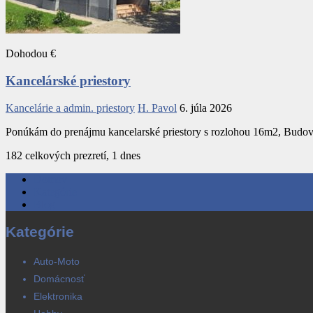
Dohodou €
Kancelárské priestory
Kancelárie a admin. priestory
H. Pavol
6. júla 2026
Ponúkám do prenájmu kancelarské priestory s rozlohou 16m2, Budova
182 celkových prezretí, 1 dnes
Domov
Kategórie
Blog
Kategórie
Auto-Moto
Domácnosť
Elektronika