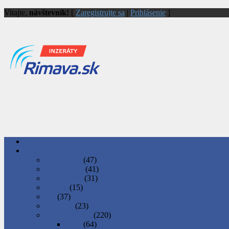
Vitajte,
návštevník!
[
Zaregistrujte sa
|
Prihlásenie
]
Domov
Kategórie
Auto-Moto
(47)
Domácnosť
(41)
Elektronika
(31)
Hobby
(15)
Iné
(37)
Nábytok
(23)
Nehnuteľnosti
(220)
Byty
(64)