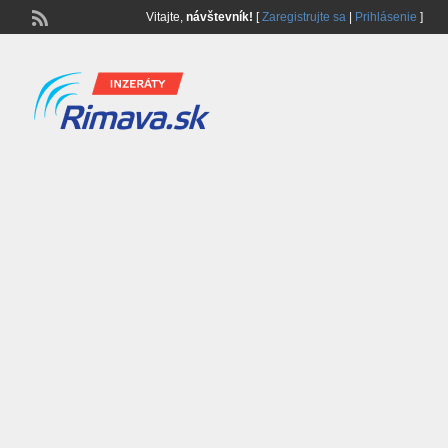
Vitajte,
návštevník!
[
Zaregistrujte sa
|
Prihlásenie
]