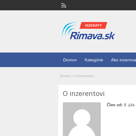
Domov
Kategórie
Ako inzerova
Domov
»
O inzerentovi
O inzerentovi
Člen od:
9. júla