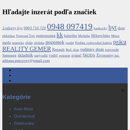
Hľadajte inzerát podľa značiek
0948 097419
byt
2-izbovy byt
0903 716 720
dom
bankovky
kk
gastronomia
kúpelňa
Mikrovlnka
elektrikar
Freeroad Trix
Michelin
Mince
práca
pozemok
mzda
nemecko
obilie
obsluha
predaj
Predám vodovodnú batériu
REALITY GEMER
rodinny dom
Renault
rozvozár
Rod. dom
skladník
Samsung
vodič
zvárač
ŠKODA
Životopisy na:
umývadlá
zváranie
adriana.pracovny@gmail.com
Domov
Kategórie
Blog
©
Kategórie
Auto-Moto
Domácnosť
Elektronika