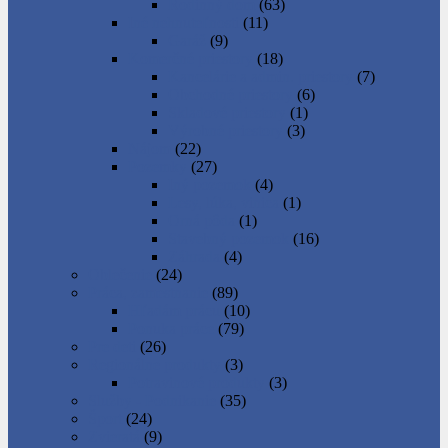
Rodinný dom
(63)
Iné nehnuteľnosti
(11)
Garáž
(9)
Komerčné priestory
(18)
Kancelárie a admin. priestory
(7)
Obchodné priestory
(6)
Skladové priestory
(1)
Výrobné priestory
(3)
Nájom
(22)
Pozemky
(27)
Iný pozemok
(4)
Lesy, lúka, vinica
(1)
Orná pôda
(1)
Stavebný pozemok
(16)
Záhrada
(4)
Oblečenie
(24)
Práca, zamestnanie
(89)
Hľadám prácu
(10)
Ponuka práce
(79)
Pre deti
(26)
Regionálne produkty
(3)
Potravinové produkty
(3)
Služby - Podnikanie
(35)
Šport
(24)
Zvieratá
(9)