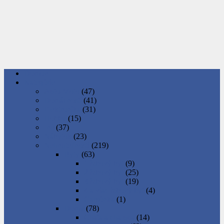
Domov
Kategórie
Auto-Moto
(47)
Domácnosť
(41)
Elektronika
(31)
Hobby
(15)
Iné
(37)
Nábytok
(23)
Nehnuteľnosti
(219)
Byty
(63)
1 izbový byt
(9)
2 izbový byt
(25)
3 izbový byt
(19)
4 a viac izbový byt
(4)
Garsónka
(1)
Domy
(78)
Chata a chalupa
(14)