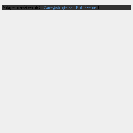
Vitajte,
návštevník!
[
Zaregistrujte sa
|
Prihlásenie
]