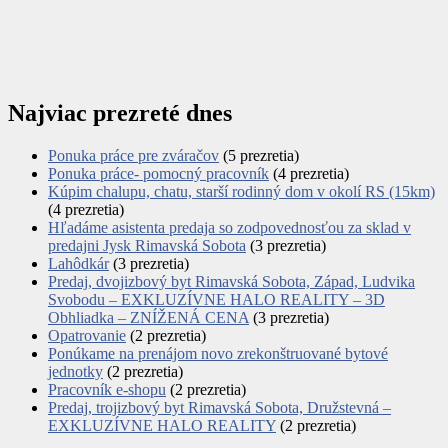
Najviac prezreté dnes
Ponuka práce pre zváračov
(5 prezretia)
Ponuka práce- pomocný pracovník
(4 prezretia)
Kúpim chalupu, chatu, starší rodinný dom v okolí RS (15km)
(4 prezretia)
Hľadáme asistenta predaja so zodpovednosťou za sklad v
predajni Jysk Rimavská Sobota
(3 prezretia)
Lahôdkár
(3 prezretia)
Predaj, dvojizbový byt Rimavská Sobota, Západ, Ludvika
Svobodu – EXKLUZÍVNE HALO REALITY – 3D
Obhliadka – ZNÍŽENÁ CENA
(3 prezretia)
Opatrovanie
(2 prezretia)
Ponúkame na prenájom novo zrekonštruované bytové
jednotky
(2 prezretia)
Pracovník e-shopu
(2 prezretia)
Predaj, trojizbový byt Rimavská Sobota, Družstevná –
EXKLUZÍVNE HALO REALITY
(2 prezretia)