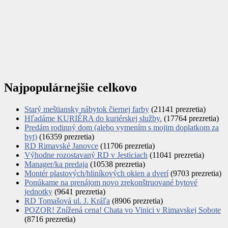
Najpopulárnejšie celkovo
Starý meštiansky nábytok čiernej farby
(21141 prezretia)
Hľadáme KURIÉRA do kuriérskej služby.
(17764 prezretia)
Predám rodinný dom (alebo vymením s mojim doplatkom za
byt)
(16359 prezretia)
RD Rimavské Janovce
(11706 prezretia)
Výhodne rozostavaný RD v Jesticiach
(11041 prezretia)
Manager/ka predaja
(10538 prezretia)
Montér plastových/hliníkových okien a dverí
(9703 prezretia)
Ponúkame na prenájom novo zrekonštruované bytové
jednotky
(9641 prezretia)
RD Tomašová ul. J. Kráľa
(8906 prezretia)
POZOR! Znížená cena! Chata vo Vinici v Rimavskej Sobote
(8716 prezretia)