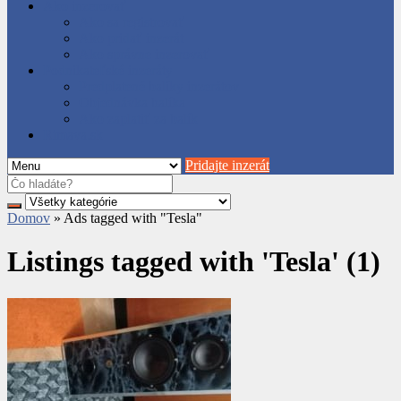
Ako inzerovať
Ako sa registrovať
Ako pridať inzerát
Ako správne inzerovať
Podnikateľské inzeráty
Predplatené balíky inzerátov
Objednávka balíka
Ako zaplatiť za balík
Rimava.sk
Pridajte inzerát
Domov
»
Ads tagged with "Tesla"
Listings tagged with 'Tesla' (1)