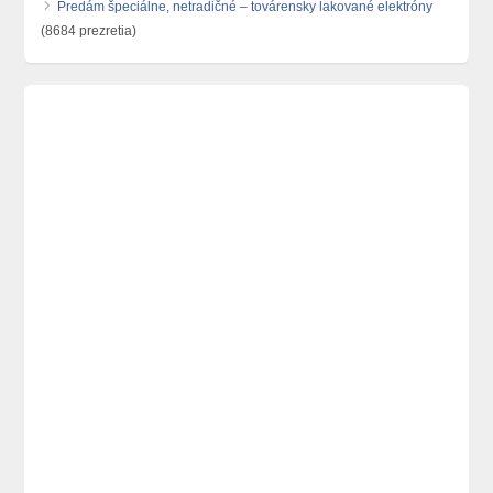
Predám špeciálne, netradičné – továrensky lakované elektróny
(8684 prezretia)