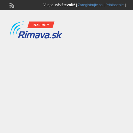
Vitajte,
návštevník!
[
Zaregistrujte sa
|
Prihlásenie
]