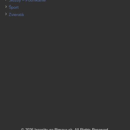
Služby – Podnikanie
Šport
Zvieratá
© 2026 Inzeráty na Rimava.sk. All Rights Reserved.