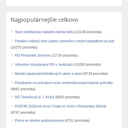
Najpopulárnejšie celkovo
Starý meštiansky nábytok čiernej farby
(21146 prezretia)
Predám rodinný dom (alebo vymením s mojim doplatkom za byt)
(16375 prezretia)
RD Rimavské Janovce
(11730 prezretia)
Výhodne rozostavaný RD v Jesticiach
(11050 prezretia)
Montér plastových/hliníkových okien a dverí
(9718 prezretia)
Ponúkame na prenájom novo zrekonštruované bytové jednotky
(9661 prezretia)
RD Tomašová ul. J. Kráľa
(8920 prezretia)
POZOR! Znížená cena! Chata vo Vinici v Rimavskej Sobote
(8787 prezretia)
Práca vo výrobe autokaravanov
(8701 prezretia)