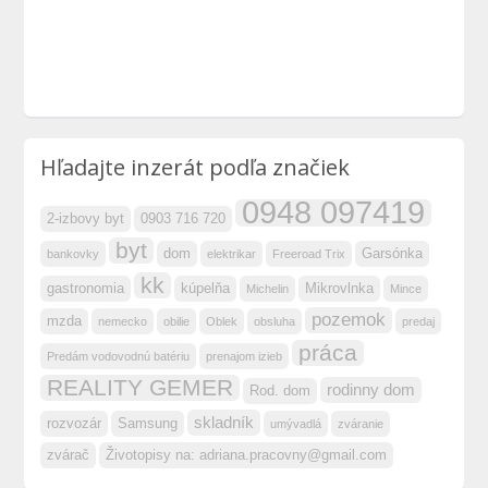
Hľadajte inzerát podľa značiek
0948 097419
2-izbovy byt
0903 716 720
byt
dom
Garsónka
bankovky
elektrikar
Freeroad Trix
kk
gastronomia
kúpelňa
Mikrovlnka
Michelin
Mince
pozemok
mzda
nemecko
obilie
Oblek
obsluha
predaj
práca
Predám vodovodnú batériu
prenajom izieb
REALITY GEMER
rodinny dom
Rod. dom
skladník
rozvozár
Samsung
umývadlá
zváranie
zvárač
Životopisy na:
adriana.pracovny@gmail.com