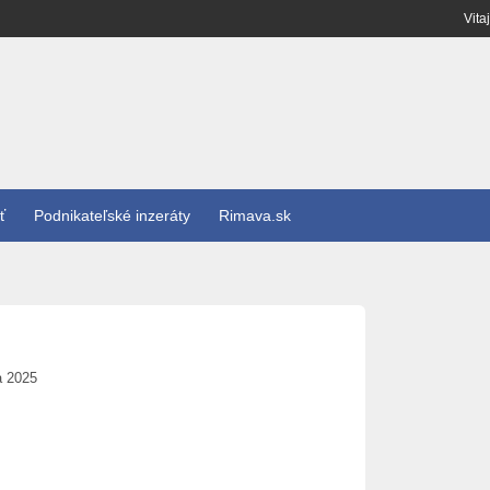
Vita
ť
Podnikateľské inzeráty
Rimava.sk
a 2025