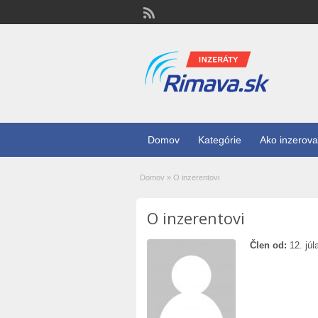
Domov
Kategórie
Ako inzerova
Domov
»
O inzerentovi
O inzerentovi
Člen od:
12. júl