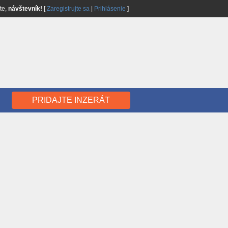
jte,
návštevník!
[
Zaregistrujte sa
|
Prihlásenie
]
PRIDAJTE INZERÁT