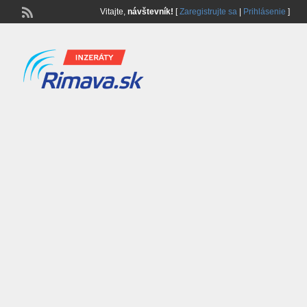
Vitajte,
návštevník!
[
Zaregistrujte sa
|
Prihlásenie
]