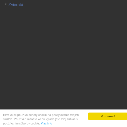
Zvieratá
Rimava.sk používa súbory cookie na poskytovanie svojich
Rozumiem!
© 2026 Inzeráty na Rimava.sk. All Rights Reserved.
služieb. Používaním tohto webu vyjadrujete svoj súhlas s
používaním súborov cookie.
Viac info