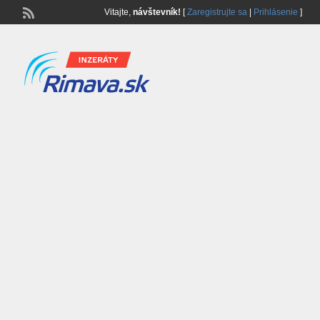
Vitajte,
návštevník!
[
Zaregistrujte sa
|
Prihlásenie
]