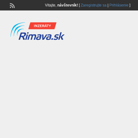
Vitajte,
návštevník!
[
Zaregistrujte sa
|
Prihlásenie
]