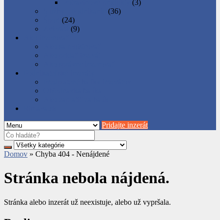
Potravinové produkty
(3)
Služby - Podnikanie
(36)
Šport
(24)
Zvieratá
(9)
Ako inzerovať
Ako sa registrovať
Ako pridať inzerát
Ako správne inzerovať
Podnikateľské inzeráty
Predplatené balíky inzerátov
Objednávka balíka
Ako zaplatiť za balík
Rimava.sk
Pridajte inzerát
Domov
»
Chyba 404 - Nenájdené
Stránka nebola nájdená.
Stránka alebo inzerát už neexistuje, alebo už vypršala.