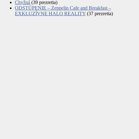
Chyžná
(39 prezretia)
ODSTÚPENIE – Zeppelin Cafe and Breakfast –
EXKLUZÍVNE HALO REALITY
(37 prezretia)