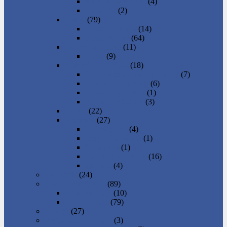
4 a viac izbový byt
(4)
Garsónka
(2)
Domy
(79)
Chata a chalupa
(14)
Rodinný dom
(64)
Iné nehnuteľnosti
(11)
Garáž
(9)
Komerčné priestory
(18)
Kancelárie a admin. priestory
(7)
Obchodné priestory
(6)
Skladové priestory
(1)
Výrobné priestory
(3)
Nájom
(22)
Pozemky
(27)
Iný pozemok
(4)
Lesy, lúka, vinica
(1)
Orná pôda
(1)
Stavebný pozemok
(16)
Záhrada
(4)
Oblečenie
(24)
Práca, zamestnanie
(89)
Hľadám prácu
(10)
Ponuka práce
(79)
Pre deti
(27)
Regionálne produkty
(3)