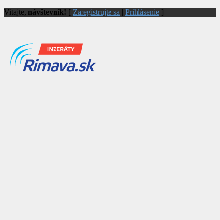
Vitajte,
návštevník!
[
Zaregistrujte sa
|
Prihlásenie
]