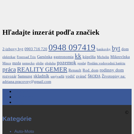
Hľadajte inzerát podľa značiek
0948 097419
byt
2-izbovy byt
0903 716 720
dom
bankovky
kk
Garsónka
gastronomia
kúpelňa
Mikrovlnka
elektrikar
Freeroad Trix
Michelin
pozemok
mzda
Mince
nemecko
obilie
obsluha
predaj
Predám vodovodnú batériu
REALITY GEMER
práca
rodinny dom
Renault
Rod. dom
skladník
rozvozár
Samsung
vodič
zvárač
ŠKODA
Životopisy na:
umývadlá
adriana.pracovny@gmail.com
Domov
Kategórie
Blog
©
Kategórie
Auto-Moto