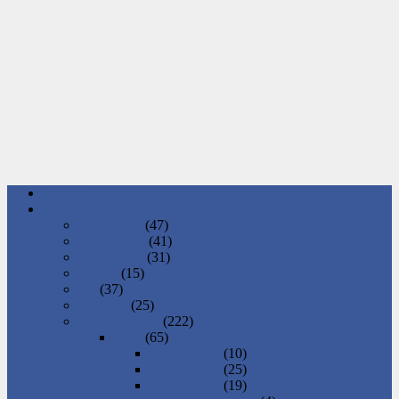
Domov
Kategórie
Auto-Moto
(47)
Domácnosť
(41)
Elektronika
(31)
Hobby
(15)
Iné
(37)
Nábytok
(25)
Nehnuteľnosti
(222)
Byty
(65)
1 izbový byt
(10)
2 izbový byt
(25)
3 izbový byt
(19)