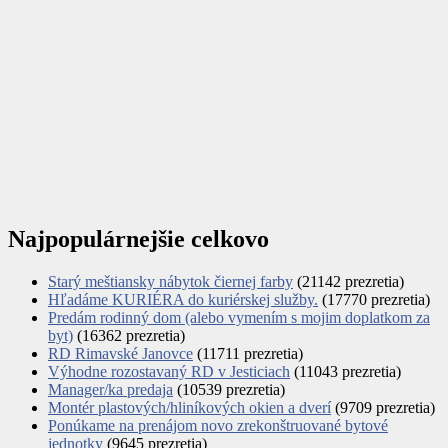
Najpopulárnejšie celkovo
Starý meštiansky nábytok čiernej farby
(21142 prezretia)
Hľadáme KURIÉRA do kuriérskej služby.
(17770 prezretia)
Predám rodinný dom (alebo vymením s mojim doplatkom za
byt)
(16362 prezretia)
RD Rimavské Janovce
(11711 prezretia)
Výhodne rozostavaný RD v Jesticiach
(11043 prezretia)
Manager/ka predaja
(10539 prezretia)
Montér plastových/hliníkových okien a dverí
(9709 prezretia)
Ponúkame na prenájom novo zrekonštruované bytové
jednotky
(9645 prezretia)