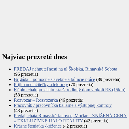
Najviac prezreté dnes
PREDAJ nehnuteľnosti na ul.Školská, Rimavská Sobota
(96 prezretia)
Brigáda – pomocné stavebné a búracie práce
(89 prezretia)
Prijímame učiteľky a lektorky
(70 prezretia)
Kúpim chalupu, chatu, starší rodinný dom v okolí RS (15km)
(58 prezretia)
Rozvozar – Rozvozarka
(46 prezretia)
Pracovník / pracovníčka baliarne a výstupnej kontroly
(43 prezretia)
Predaj, chata Rimavské Janovce, Močiar – ZNÍŽENÁ CENA
– EXKLUZÍVNE HALO REALITY
(42 prezretia)
Krásne šteniatka -krížence
(42 prezretia)